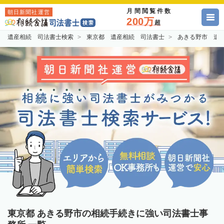
月間閲覧件数
朝日新聞社運営
200万
超
遺産相続 司法書士検索
東京都 遺産相続 司法書士
あきる野市 遺
東京都 あきる野市の相続手続きに強い司法書士事