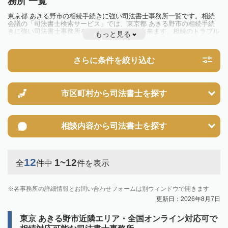
務所 一覧
東京都 あきる野市の相続手続きに強い司法書士事務所一覧です。相続
会議の「司法書士検索サービス」では、東京都 あきる野市の相続手続
きに強い司法書士事務所を一覧で見ることが出来ます。相続のトラブル
もっと見る
やお悩みを抱えている方は一度近隣の司法書士に相談してみましょう。
さらに条件を絞り込む
市区町村から
司法書士を探す
相談内容から
司法書士を探す
12
1~12
全
件中
件を表示
各事務所の詳細情報とお問い合わせフォームは別ウィンドウで開きます
更新日：2026年8月7日
東京 あきる野市近隣エリア・全国オンライン対応可で