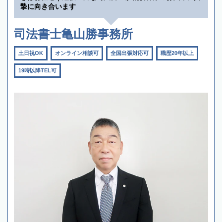
摯に向き合います
司法書士亀山勝事務所
土日祝OK
オンライン相談可
全国出張対応可
職歴20年以上
19時以降TEL可