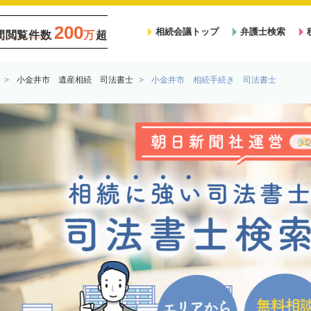
200
相続会議トップ
弁護士検索
間閲覧件数
万
超
小金井市 遺産相続 司法書士
小金井市 相続手続き 司法書士