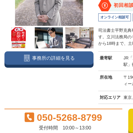
初回相
オンライン相談可
司法書士平野克典
す。立川法務局のそ
から18時まで、土曜
最寄駅
JR
事務所の詳細を見る
駅」
所在地
〒19
ィー
対応エリア
東京
050-5268-8799
受付時間 10:00～13:00