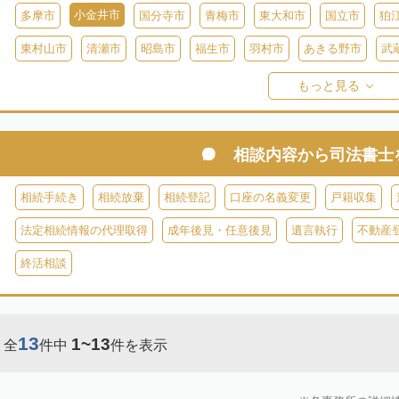
小金井市
多摩市
国分寺市
青梅市
東大和市
国立市
狛
東村山市
清瀬市
昭島市
福生市
羽村市
あきる野市
武
西多摩郡日の出町
西多摩郡奥多摩町
西多摩郡檜原村
伊豆大島
もっと見る
御蔵島
八丈島
青ヶ島
小笠原村
相談内容から
司法書士
相続手続き
相続放棄
相続登記
口座の名義変更
戸籍収集
法定相続情報の代理取得
成年後見・任意後見
遺言執行
不動産
終活相談
13
1~13
全
件中
件を表示