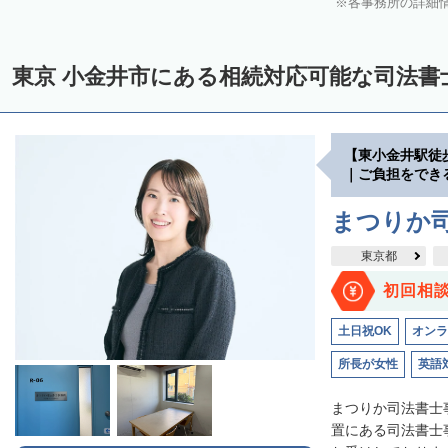
各事務所の詳細
東京 小金井市にある相続対応可能な司法書
【東小金井駅徒
｜ご負担をでき
まつりか
東京都
初回相
土日祝OK
オンラ
所長が女性
英語
まつりか司法書士
置にある司法書士