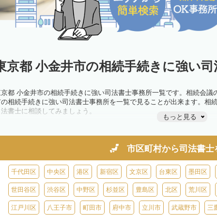
東京都 小金井市の相続手続きに強い司
東京都 小金井市の相続手続きに強い司法書士事務所一覧です。相続会議
市の相続手続きに強い司法書士事務所を一覧で見ることが出来ます。相
司法書士に相談してみましょう。
もっと見る
市区町村から
司法書士
千代田区
中央区
港区
新宿区
文京区
台東区
墨田区
世田谷区
渋谷区
中野区
杉並区
豊島区
北区
荒川区
江戸川区
八王子市
町田市
府中市
立川市
武蔵野市
三