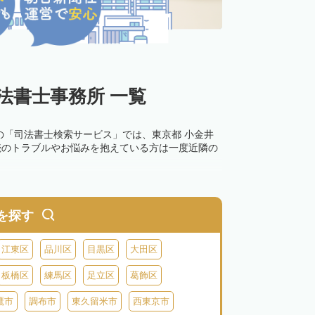
法書士事務所 一覧
の「司法書士検索サービス」では、東京都 小金井
続のトラブルやお悩みを抱えている方は一度近隣の
を探す
江東区
品川区
目黒区
大田区
板橋区
練馬区
足立区
葛飾区
鷹市
調布市
東久留米市
西東京市