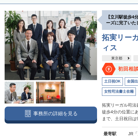
【立川駅徒歩4
ーズに完了いた
拓実リーガ
ィス
東京都
初回相
土日祝OK
全国出
女性司法書士在籍
拓実リーガル司法
徒歩4分の位置に
事務所の詳細を見る
まで、土日祝日は9
最寄駅
JR