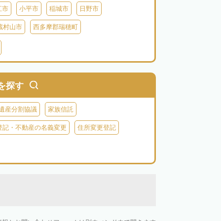
江市
小平市
稲城市
日野市
蔵村山市
西多摩郡瑞穂町
利島
新島
式根島
神津島
三宅島
を探す
遺産分割協議
家族信託
登記・不動産の名義変更
住所変更登記