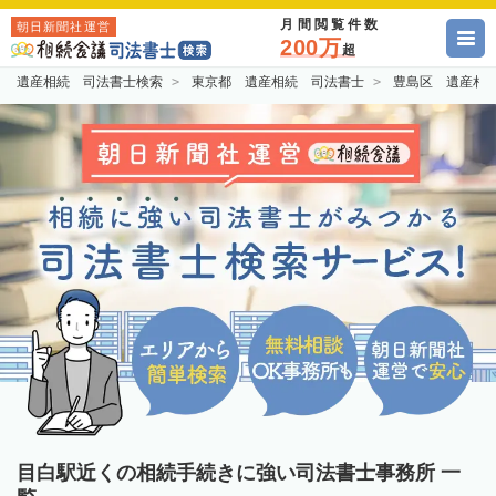
月間閲覧件数
朝日新聞社運営
200万
超
遺産相続 司法書士検索
東京都 遺産相続 司法書士
豊島区 遺産相
目白駅近くの相続手続きに強い司法書士事務所 一