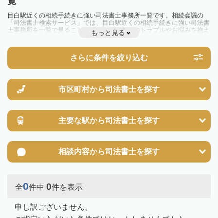
覧
目白駅近くの相続手続きに強い司法書士事務所一覧です。相続会議の
「司法書士検索サービス」では、目白駅近くの相続手続きに強い司法書
士事務所を一覧で見ることが出来ます。相続のトラブルやお悩みを抱え
もっと見る
ている方は一度近隣の司法書士に相談してみましょう。
さらに条件を絞り込む
市区町村から
司法書士を探す
主要な駅から
司法書士を探す
相談内容から
司法書士を探す
0
0
全
件中
件を表示
申し訳ございません。