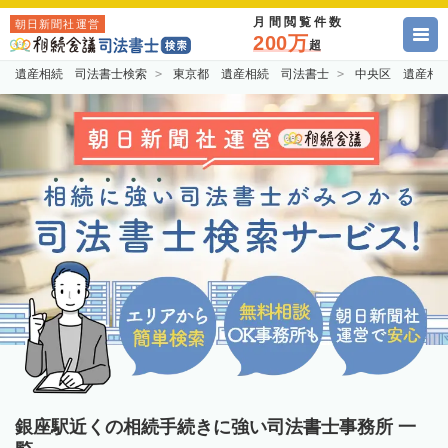
月間閲覧件数
朝日新聞社運営
200万
超
遺産相続 司法書士検索
東京都 遺産相続 司法書士
中央区 遺産相
銀座駅近くの相続手続きに強い司法書士事務所 一