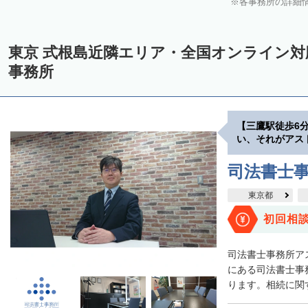
各事務所の詳細
東京 式根島近隣エリア・全国オンライン
事務所
【三鷹駅徒歩6
い、それがアス
司法書士
東京都
初回相
司法書士事務所ア
にある司法書士事
ります。相続に関す