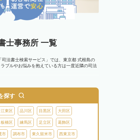
書士事務所 一覧
「司法書士検索サービス」では、東京都 式根島の
トラブルやお悩みを抱えている方は一度近隣の司法
を探す
江東区
品川区
目黒区
大田区
板橋区
練馬区
足立区
葛飾区
鷹市
調布市
東久留米市
西東京市