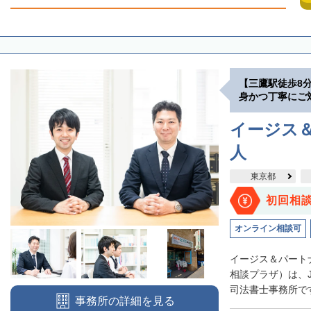
【三鷹駅徒歩8
身かつ丁寧にご
イージス
人
東京都
初回相
オンライン相談可
イージス＆パート
相談プラザ）は、
司法書士事務所です
事務所の詳細を見る