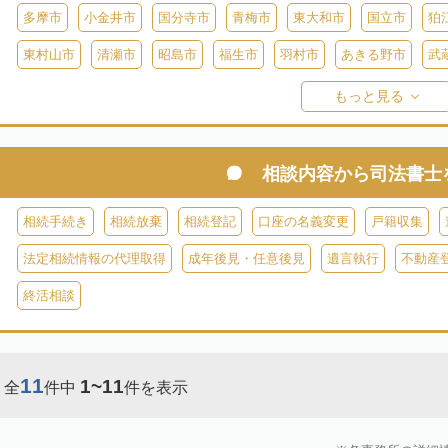
多摩市
小金井市
国分寺市
青梅市
東大和市
国立市
狛
東村山市
清瀬市
昭島市
福生市
羽村市
あきる野市
武
西多摩郡日の出町
西多摩郡奥多摩町
西多摩郡檜原村
伊豆大島
もっと見る
御蔵島
八丈島
青ヶ島
小笠原村
相談内容から
司法書士
相続手続き
相続放棄
相続登記
口座の名義変更
戸籍収集
法定相続情報の代理取得
成年後見・任意後見
遺言執行
不動産
終活相談
11
1~11
全
件中
件を表示