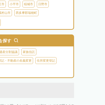
江市
小平市
稲城市
日野市
蔵村山市
西多摩郡瑞穂町
式根島
利島
新島
神津島
三宅島
を探す
遺産分割協議
家族信託
登記・不動産の名義変更
住所変更登記