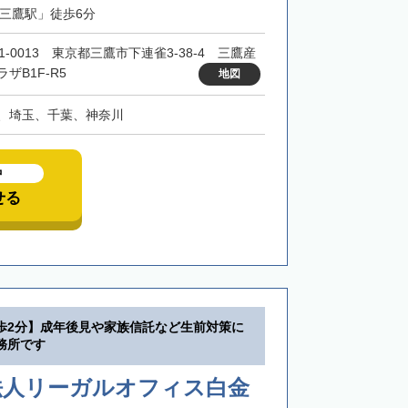
「三鷹駅」徒歩6分
1-0013 東京都三鷹市下連雀3-38-4 三鷹産
ザB1F-R5
地図
、埼玉、千葉、神奈川
中
せる
歩2分】成年後見や家族信託など生前対策に
務所です
法人リーガルオフィス白金