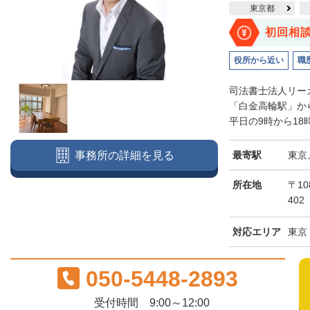
東京都
初回相
役所から近い
職
司法書士法人リー
「白金高輪駅」か
平日の9時から18
最寄駅
東京
事務所の詳細を見る
所在地
〒10
402
対応エリア
東京
050-5448-2893
受付時間 9:00～12:00