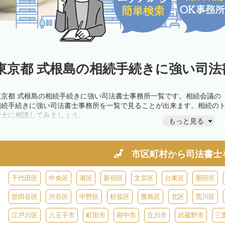
東京都 式根島の相続手続きに強い司法
東京都 式根島の相続手続きに強い司法書士事務所一覧です。相続会議の
相続手続きに強い司法書士事務所を一覧で見ることが出来ます。相続の
書士に相談してみましょう。
もっと見る
市区町村から
司法書士
千代田区
中央区
港区
新宿区
文京区
台東区
墨田区
世田谷区
渋谷区
中野区
杉並区
豊島区
北区
荒川区
江戸川区
八王子市
町田市
府中市
立川市
武蔵野市
三