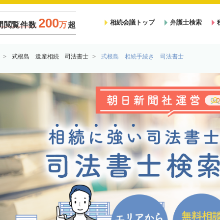
200
相続会議トップ
弁護士検索
間閲覧件数
万
超
式根島 遺産相続 司法書士
式根島 相続手続き 司法書士