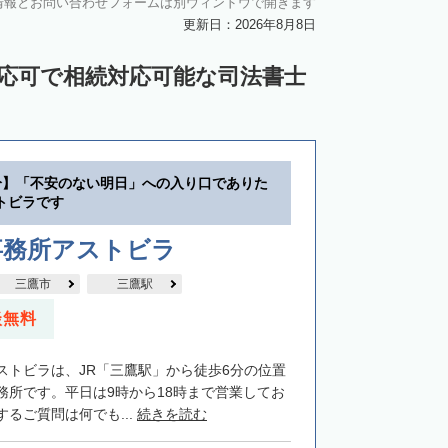
情報とお問い合わせフォームは別ウィンドウで開きます
更新日：2026年8月8日
対応可で相続対応可能な司法書士
分】「不安のない明日」への入り口でありた
トビラです
事務所アストビラ
三鷹市
三鷹駅
談無料
ストビラは、JR「三鷹駅」から徒歩6分の位置
務所です。平日は9時から18時まで営業してお
るご質問は何でも...
続きを読む