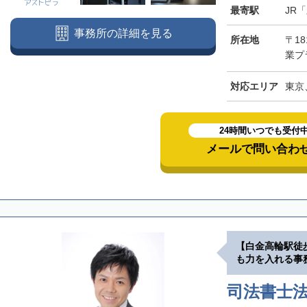
最寄駅
JR
事務所の詳細を見る
所在地
〒18
業プラ
対応エリア
東京
24時間いつでも受付
メールで問い合わ
【白金高輪駅徒
も力を入れる事
司法書士