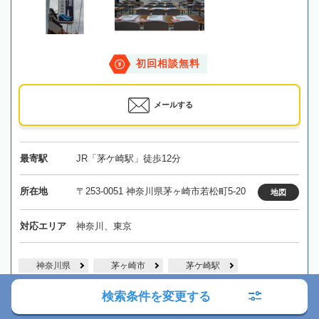
初回相談無料
メールする
最寄駅
JR「茅ケ崎駅」徒歩12分
所在地
〒253-0051 神奈川県茅ヶ崎市若松町5-20
地図
対応エリア
神奈川、東京
神奈川県
茅ヶ崎市
茅ケ崎駅
検索条件を変更する
詳細を見る