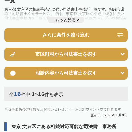
一覧
東京都 文京区の相続手続きに強い司法書士事務所一覧です。相続会議
の「司法書士検索サービス」では、東京都 文京区の相続手続きに強い
司法書士事務所を一覧で見ることが出来ます。相続のトラブルやお悩み
もっと見る
を抱えている方は一度近隣の司法書士に相談してみましょう。
さらに条件を絞り込む
市区町村から
司法書士を探す
相談内容から
司法書士を探す
16
1~16
全
件中
件を表示
各事務所の詳細情報とお問い合わせフォームは別ウィンドウで開きます
更新日：2026年8月9日
東京 文京区にある相続対応可能な司法書士事務所