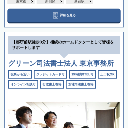
東京都
新宿区
新宿駅
詳細を見る
【都庁前駅徒歩3分】相続のホームドクターとして皆様を
サポートします
グリーン司法書士法人 東京事務所
役所から近い
クレジットカード可
19時以降TEL可
土日祝OK
オンライン相談可
行政書士在籍
女性司法書士在籍