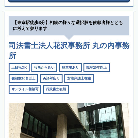
【東京駅徒歩3分】相続の様々な選択肢を依頼者様ととも
に考えて参ります
司法書士法人花沢事務所 丸の内事務
所
土日祝OK
役所から近い
駐車場あり
職歴20年以上
在籍数10名以上
英語対応可
女性弁護士在籍
オンライン相談可
行政書士在籍