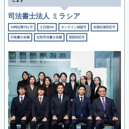
司法書士法人 ミラシア
19時以降TEL可
土日祝OK
オンライン相談可
全国出張対応可
行政書士在籍
女性司法書士在籍
英語対応可