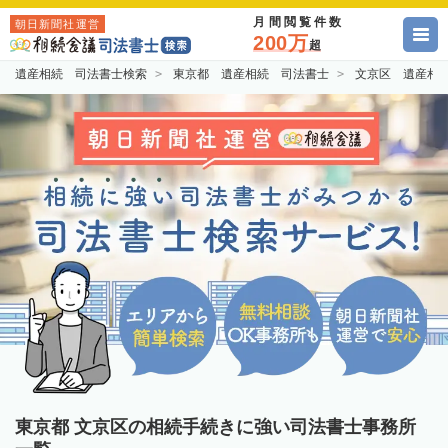
月間閲覧件数
朝日新聞社運営
200万
超
遺産相続 司法書士検索
東京都 遺産相続 司法書士
文京区 遺産相
東京都 文京区の相続手続きに強い司法書士事務所