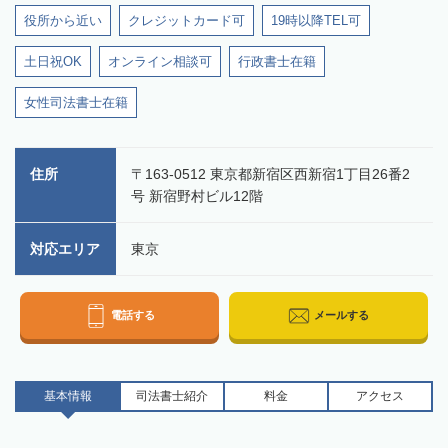
役所から近い
クレジットカード可
19時以降TEL可
土日祝OK
オンライン相談可
行政書士在籍
女性司法書士在籍
住所
〒163-0512 東京都新宿区西新宿1丁目26番2
号 新宿野村ビル12階
対応エリア
東京
電話する
メールする
基本情報
司法書士
紹介
料金
アクセス