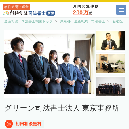
月間閲覧件数
朝日新聞社運営
200万
超
遺産相続 司法書士検索トップ
東京都 遺産相続 司法書士
新宿区 
グリーン司法書士法人 東京事務所
初回相談無料