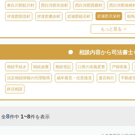
東白川郡鮫川村
西白河郡矢吹町
西白河郡西郷村
西白河郡泉崎
岩瀬郡天栄村
伊達郡国見町
伊達郡桑折町
岩瀬郡鏡石町
相馬
双葉郡楢葉町
双葉郡大熊町
双葉郡双葉町
双葉郡浪江町
双
もっと見る
耶麻郡猪苗代町
耶麻郡磐梯町
耶麻郡西会津町
耶麻郡北塩原村
河沼郡湯川村
大沼郡会津美里町
大沼郡金山町
大沼郡三島町
相談内容から
司法書士
南会津郡下郷町
南会津郡只見町
南会津郡檜枝岐村
相続手続き
相続放棄
相続登記
口座の名義変更
戸籍収集
法定相続情報の代理取得
成年後見・任意後見
遺言執行
不動産
終活相談
8
1~8
全
件中
件を表示