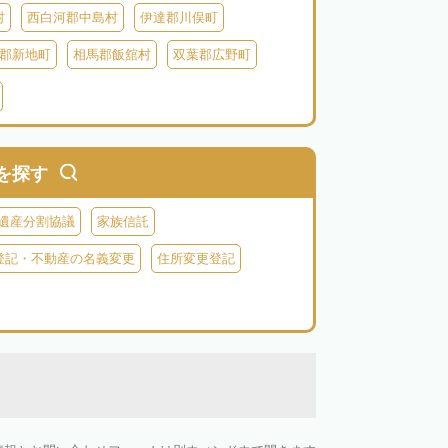
村
西白河郡中島村
伊達郡川俣町
郡新地町
相馬郡飯舘村
双葉郡広野町
葉郡富岡町
双葉郡川内村
双葉郡葛尾村
河沼郡会津坂下町
河沼郡柳津町
大沼郡昭和村
南会津郡南会津町
を探す
遺産分割協議
家族信託
登記・不動産の名義変更
住所変更登記