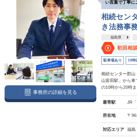
い言葉で丁寧に
相続セン
き法務事
福島県
初回相
駐車場あり
19時
相続センター郡山
山富田駅」から車
の10時から20時
事務所の詳細を見る
最寄駅
JR
所在地
〒96
対応エリア
福島