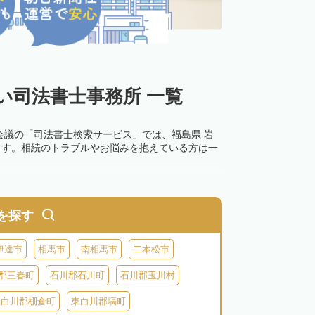
い司法書士事務所 一覧
会議の「司法書士検索サービス」では、福島県 岩
ます。相続のトラブルやお悩みを抱えている方は一
を探す
伊達市
相馬市
南相馬市
二本松市
郡三春町
石川郡石川町
石川郡玉川村
東白川郡棚倉町
東白川郡塙町