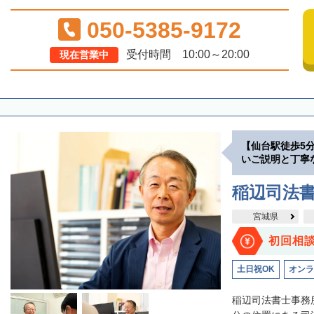
050-5385-9172
受付時間 10:00～20:00
現在営業中
【仙台駅徒歩5
いご説明と丁寧
稲辺司法
宮城県
初回相
土日祝OK
オンラ
稲辺司法書士事務