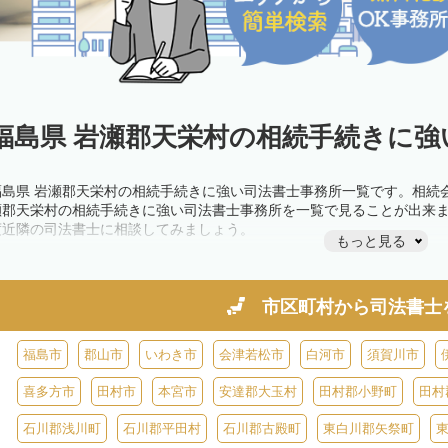
福島県 岩瀬郡天栄村の相続手続きに強
福島県 岩瀬郡天栄村の相続手続きに強い司法書士事務所一覧です。相続
瀬郡天栄村の相続手続きに強い司法書士事務所を一覧で見ることが出来
度近隣の司法書士に相談してみましょう。
もっと見る
市区町村から
司法書士
福島市
郡山市
いわき市
会津若松市
白河市
須賀川市
喜多方市
田村市
本宮市
安達郡大玉村
田村郡小野町
田村
石川郡浅川町
石川郡平田村
石川郡古殿町
東白川郡矢祭町