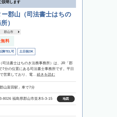
ご説明します
ター郡山（司法書士はちの
務所）
郡山市
談無料
以降TEL可
土日祝OK
（司法書士はちのき法務事務所）は、JR「郡
で7分の位置にある司法書士事務所です。平日
まで営業しており、電...
続きを読む
「郡山富田駅」車で7分
3-8026 福島県郡山市並木5-3-15
地図