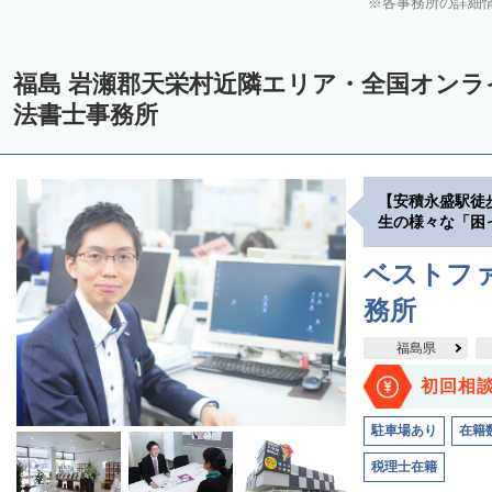
各事務所の詳細
福島 岩瀬郡天栄村近隣エリア・全国オン
法書士事務所
【安積永盛駅徒
生の様々な「困
ベストファ
務所
福島県
初回相
駐車場あり
在籍
税理士在籍