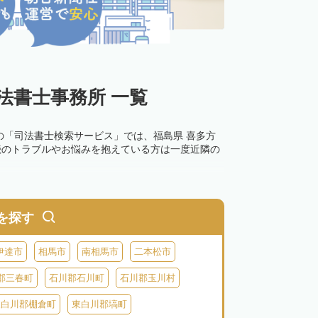
法書士事務所 一覧
の「司法書士検索サービス」では、福島県 喜多方
続のトラブルやお悩みを抱えている方は一度近隣の
を探す
伊達市
相馬市
南相馬市
二本松市
郡三春町
石川郡石川町
石川郡玉川村
東白川郡棚倉町
東白川郡塙町