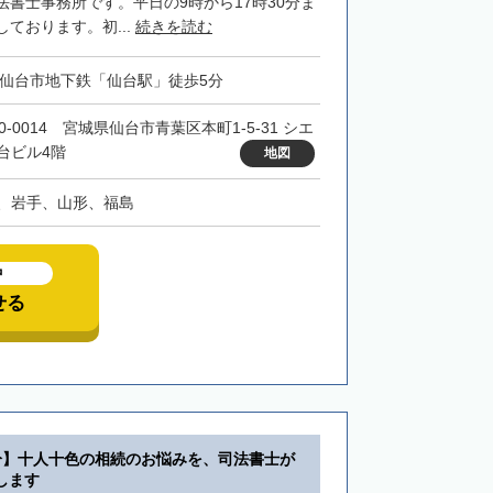
法書士事務所です。平日の9時から17時30分ま
ております。初...
続きを読む
・仙台市地下鉄「仙台駅」徒歩5分
0-0014 宮城県仙台市青葉区本町1-5-31 シエ
台ビル4階
地図
、岩手、山形、福島
中
せる
分】十人十色の相続のお悩みを、司法書士が
します