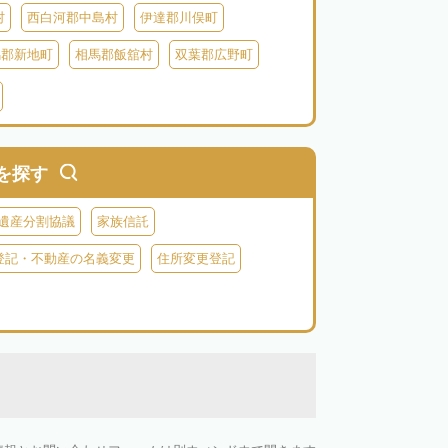
村
西白河郡中島村
伊達郡川俣町
馬郡新地町
相馬郡飯舘村
双葉郡広野町
葉郡富岡町
双葉郡川内村
双葉郡葛尾村
河沼郡会津坂下町
河沼郡柳津町
大沼郡昭和村
南会津郡南会津町
を探す
遺産分割協議
家族信託
登記・不動産の名義変更
住所変更登記