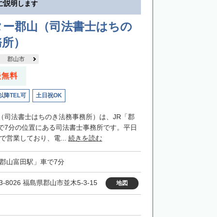
ご説明します
ター郡山（司法書士はちの
務所）
郡山市
談無料
以降TEL可
土日祝OK
（司法書士はちのき法務事務所）は、JR「郡
で7分の位置にある司法書士事務所です。平日
まで営業しており、電...
続きを読む
「郡山富田駅」車で7分
3-8026 福島県郡山市並木5-3-15
地図