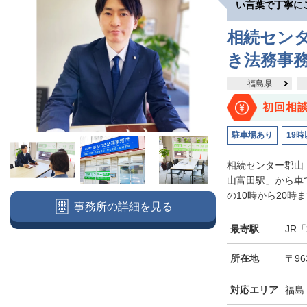
い言葉で丁寧に
相続セン
き法務事
福島県
初回相
駐車場あり
19時
相続センター郡山
山富田駅」から車
の10時から20時
事務所の詳細を見る
最寄駅
JR
所在地
〒96
対応エリア
福島