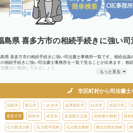
福島県 喜多方市の相続手続きに強い司
福島県 喜多方市の相続手続きに強い司法書士事務所一覧です。相続会議
市の相続手続きに強い司法書士事務所を一覧で見ることが出来ます。相
司法書士に相談してみましょう。
もっと見る
市区町村から
司法書士
福島市
郡山市
いわき市
会津若松市
白河市
須賀川市
喜多方市
田村市
本宮市
安達郡大玉村
田村郡小野町
田村
石川郡浅川町
石川郡平田村
石川郡古殿町
東白川郡矢祭町