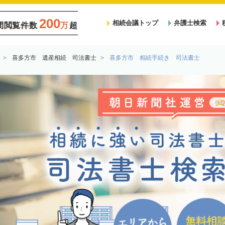
200
相続会議トップ
弁護士検索
間閲覧件数
万
超
喜多方市 遺産相続 司法書士
喜多方市 相続手続き 司法書士