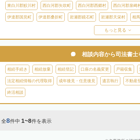
東白川郡鮫川村
西白河郡矢吹町
西白河郡西郷村
西白河郡泉崎
伊達郡国見町
伊達郡桑折町
岩瀬郡鏡石町
岩瀬郡天栄村
相
双葉郡楢葉町
双葉郡大熊町
双葉郡双葉町
双葉郡浪江町
双
もっと見る
耶麻郡猪苗代町
耶麻郡磐梯町
耶麻郡西会津町
耶麻郡北塩原村
河沼郡湯川村
大沼郡会津美里町
大沼郡金山町
大沼郡三島町
相談内容から
司法書士
南会津郡下郷町
南会津郡只見町
南会津郡檜枝岐村
相続手続き
相続放棄
相続登記
口座の名義変更
戸籍収集
法定相続情報の代理取得
成年後見・任意後見
遺言執行
不動産
終活相談
8
1~8
全
件中
件を表示