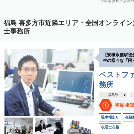
各事務所の詳細
福島 喜多方市近隣エリア・全国オンライ
士事務所
【安積永盛駅徒
生の様々な「困
ベストファ
務所
福島県
初回相
駐車場あり
在籍
税理士在籍