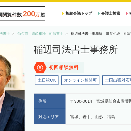
200
相続会議トップ
弁護士検索
間閲覧件数
万
超
法書士
仙台市 遺産相続 司法書士
稲辺司法書士事務所 遺産相続 司法
稲辺司法書士事務所
初回相談無料
土日祝OK
オンライン相談可
全国出張対応
住所
〒980-0014 宮城県仙台市青葉
対応エリア
宮城、岩手、山形、福島