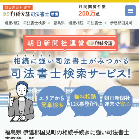
月間閲覧件数
朝日新聞社運営
200万
超
遺産相続 司法書士検索
福島県 遺産相続 司法書士
伊達郡国見町 
福島県 伊達郡国見町の相続手続きに強い司法書士