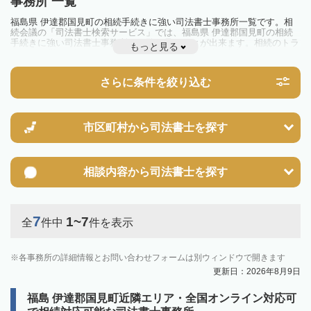
事務所 一覧
福島県 伊達郡国見町の相続手続きに強い司法書士事務所一覧です。相
続会議の「司法書士検索サービス」では、福島県 伊達郡国見町の相続
手続きに強い司法書士事務所を一覧で見ることが出来ます。相続のトラ
もっと見る
ブルやお悩みを抱えている方は一度近隣の司法書士に相談してみましょ
う。
さらに条件を絞り込む
市区町村から
司法書士を探す
相談内容から
司法書士を探す
7
1~7
全
件中
件を表示
各事務所の詳細情報とお問い合わせフォームは別ウィンドウで開きます
更新日：2026年8月9日
福島 伊達郡国見町近隣エリア・全国オンライン対応可