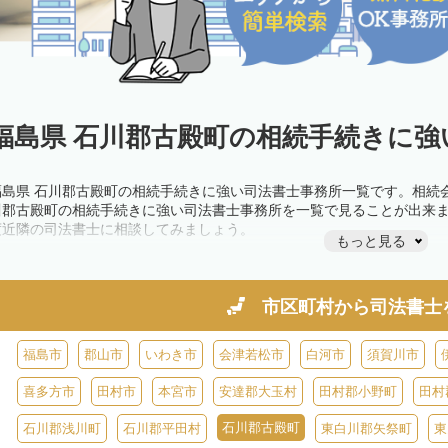
福島県 石川郡古殿町の相続手続きに強
福島県 石川郡古殿町の相続手続きに強い司法書士事務所一覧です。相続
川郡古殿町の相続手続きに強い司法書士事務所を一覧で見ることが出来
度近隣の司法書士に相談してみましょう。
もっと見る
市区町村から
司法書士
福島市
郡山市
いわき市
会津若松市
白河市
須賀川市
喜多方市
田村市
本宮市
安達郡大玉村
田村郡小野町
田村
石川郡古殿町
石川郡浅川町
石川郡平田村
東白川郡矢祭町
東