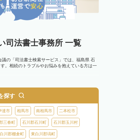
い司法書士事務所 一覧
会議の「司法書士検索サービス」では、福島県 石
ます。相続のトラブルやお悩みを抱えている方は一
を探す
伊達市
相馬市
南相馬市
二本松市
郡三春町
石川郡石川町
石川郡玉川村
白川郡棚倉町
東白川郡塙町