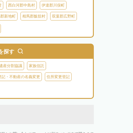
村
西白河郡中島村
伊達郡川俣町
馬郡新地町
相馬郡飯舘村
双葉郡広野町
葉郡富岡町
双葉郡川内村
双葉郡葛尾村
河沼郡会津坂下町
河沼郡柳津町
大沼郡昭和村
南会津郡南会津町
を探す
遺産分割協議
家族信託
登記・不動産の名義変更
住所変更登記