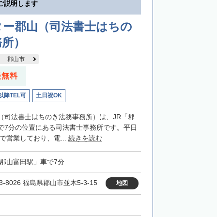
ご説明します
ター郡山（司法書士はちの
務所）
郡山市
談無料
以降TEL可
土日祝OK
（司法書士はちのき法務事務所）は、JR「郡
で7分の位置にある司法書士事務所です。平日
まで営業しており、電...
続きを読む
「郡山富田駅」車で7分
3-8026 福島県郡山市並木5-3-15
地図