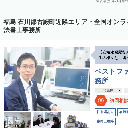
各事務所の詳細
福島 石川郡古殿町近隣エリア・全国オン
法書士事務所
【安積永盛駅徒
生の様々な「困
ベストファ
務所
福島県
初回相
駐車場あり
在籍
税理士在籍