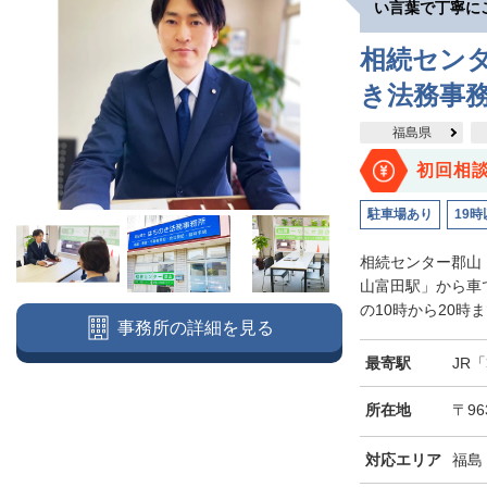
い言葉で丁寧に
相続セン
き法務事
福島県
初回相
駐車場あり
19時
相続センター郡山
山富田駅」から車
の10時から20時
事務所の詳細を見る
最寄駅
JR
所在地
〒96
対応エリア
福島