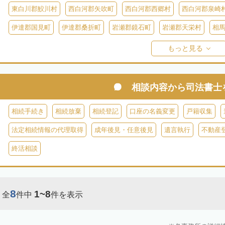
東白川郡鮫川村
西白河郡矢吹町
西白河郡西郷村
西白河郡泉崎
伊達郡国見町
伊達郡桑折町
岩瀬郡鏡石町
岩瀬郡天栄村
相
双葉郡楢葉町
双葉郡大熊町
双葉郡双葉町
双葉郡浪江町
双
もっと見る
耶麻郡猪苗代町
耶麻郡磐梯町
耶麻郡西会津町
耶麻郡北塩原村
河沼郡湯川村
大沼郡会津美里町
大沼郡金山町
大沼郡三島町
相談内容から
司法書士
南会津郡下郷町
南会津郡只見町
南会津郡檜枝岐村
相続手続き
相続放棄
相続登記
口座の名義変更
戸籍収集
法定相続情報の代理取得
成年後見・任意後見
遺言執行
不動産
終活相談
8
1~8
全
件中
件を表示