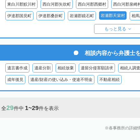
東白川郡鮫川村
西白河郡矢吹町
西白河郡西郷村
西白河郡泉崎
岩瀬郡天栄村
伊達郡国見町
伊達郡桑折町
岩瀬郡鏡石町
相馬
双葉郡楢葉町
双葉郡大熊町
双葉郡双葉町
双葉郡浪江町
双
もっと見る
耶麻郡猪苗代町
耶麻郡磐梯町
耶麻郡西会津町
耶麻郡北塩原村
河沼郡湯川村
大沼郡会津美里町
大沼郡金山町
大沼郡三島町
相談内容から
弁護士
南会津郡下郷町
南会津郡只見町
南会津郡檜枝岐村
遺言書作成
遺産分割
相続放棄
遺留分侵害額請求
相続人調
成年後見
遺産/財産の使い込み・使途不明金
不動産相続
29
1~29
全
件中
件を表示
各事務所の詳細