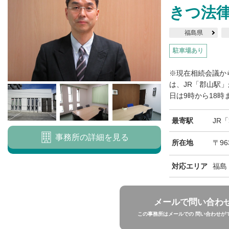
きつ法
福島県
駐車場あり
※現在相続会議か
は、JR「郡山駅
日は9時から18時
最寄駅
JR
事務所の詳細を見る
所在地
〒96
対応エリア
福島
メールで問い合わ
この事務所はメールでの 問い合わせが