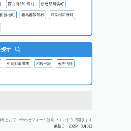
村
西白河郡中島村
伊達郡川俣町
郡新地町
相馬郡飯舘村
双葉郡広野町
葉郡富岡町
双葉郡川内村
双葉郡葛尾村
河沼郡会津坂下町
河沼郡柳津町
大沼郡昭和村
南会津郡南会津町
を探す
査
相続財産調査
相続登記
家族信託
情報とお問い合わせフォームは別ウィンドウで開きます
更新日：2026年8月8日