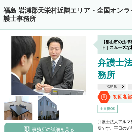
福島 岩瀬郡天栄村近隣エリア・全国オン
護士事務所
【郡山市の法律
ト｜スムーズな
弁護士
務所
福島県
初回相
土日祝OK
弁護士法人アルマ
所です。平日の9時か
事務所の詳細を見る