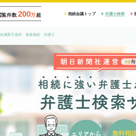
200
相続会議トップ
弁護士検索
閲覧件数
万
超
岩瀬郡天栄村 遺産相続 弁護士