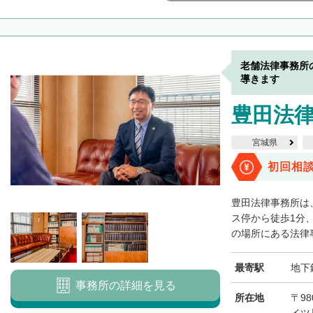
老舗法律事務所
導きます
豊田法
宮城県
初回相
豊田法律事務所は
ス停から徒歩1分
の場所にある法律事
最寄駅
地下
事務所の詳細を見る
所在地
〒98