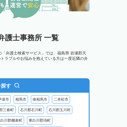
弁護士事務所 一覧
の「弁護士検索サービス」では、福島県 岩瀬郡天
のトラブルやお悩みを抱えている方は一度近隣の弁
を探す
伊達市
相馬市
南相馬市
二本松市
郡三春町
石川郡石川町
石川郡玉川村
東白川郡棚倉町
東白川郡塙町