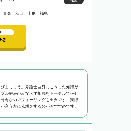
片平705
地図
、青森、秋田、山形、福島
中
せる
選びましょう。弁護士自身にこうした知識が
ラブル解決のみならず相続をトータルで任せ
む分野なのでフィーリングも重要です。実際
マが合う方に依頼をするのがおすすめです。