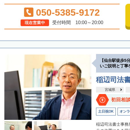
050-5385-9172
受付時間 10:00～20:00
現在営業中
【仙台駅徒歩5
いご説明と丁寧
稲辺司法
宮城県
初回相
土日祝OK
オンラ
稲辺司法書士事務