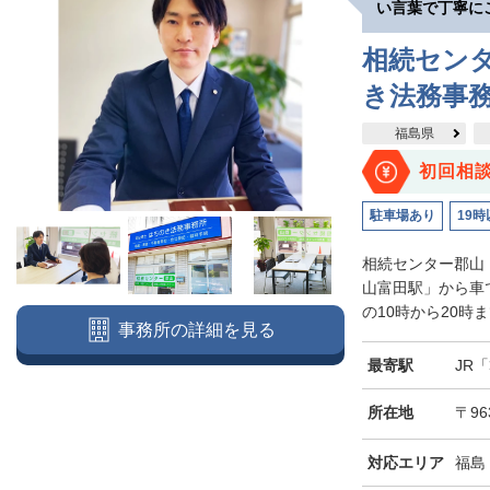
い言葉で丁寧に
相続セン
き法務事
福島県
初回相
駐車場あり
19時
相続センター郡山
山富田駅」から車
の10時から20時
事務所の詳細を見る
最寄駅
JR
所在地
〒96
対応エリア
福島