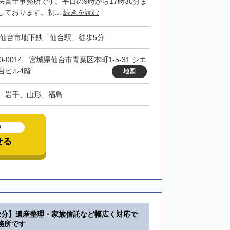
法書士事務所です。平日の9時から17時30分ま
ております。初...
続きを読む
・仙台市地下鉄「仙台駅」徒歩5分
0-0014 宮城県仙台市青葉区本町1-5-31 シエ
台ビル4階
地図
、岩手、山形、福島
中
せる
2分】遺産整理・家族信託など幅広く対応で
務所です