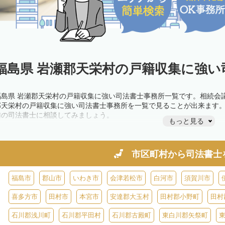
福島県 岩瀬郡天栄村の戸籍収集に強い
福島県 岩瀬郡天栄村の戸籍収集に強い司法書士事務所一覧です。相続会
郡天栄村の戸籍収集に強い司法書士事務所を一覧で見ることが出来ます
隣の司法書士に相談してみましょう。
もっと見る
市区町村から
司法書士
福島市
郡山市
いわき市
会津若松市
白河市
須賀川市
喜多方市
田村市
本宮市
安達郡大玉村
田村郡小野町
田村
石川郡浅川町
石川郡平田村
石川郡古殿町
東白川郡矢祭町