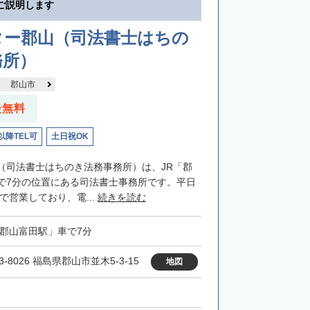
ご説明します
ター郡山（司法書士はちの
務所）
郡山市
談無料
以降TEL可
土日祝OK
（司法書士はちのき法務事務所）は、JR「郡
で7分の位置にある司法書士事務所です。平日
まで営業しており、電...
続きを読む
「郡山富田駅」車で7分
3-8026 福島県郡山市並木5-3-15
地図