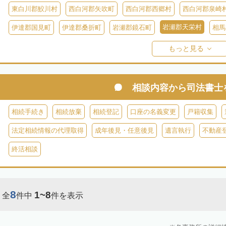
東白川郡鮫川村
西白河郡矢吹町
西白河郡西郷村
西白河郡泉崎
岩瀬郡天栄村
伊達郡国見町
伊達郡桑折町
岩瀬郡鏡石町
相馬
双葉郡楢葉町
双葉郡大熊町
双葉郡双葉町
双葉郡浪江町
双
もっと見る
耶麻郡猪苗代町
耶麻郡磐梯町
耶麻郡西会津町
耶麻郡北塩原村
河沼郡湯川村
大沼郡会津美里町
大沼郡金山町
大沼郡三島町
相談内容から
司法書士
南会津郡下郷町
南会津郡只見町
南会津郡檜枝岐村
相続手続き
相続放棄
相続登記
口座の名義変更
戸籍収集
法定相続情報の代理取得
成年後見・任意後見
遺言執行
不動産
終活相談
8
1~8
全
件中
件を表示