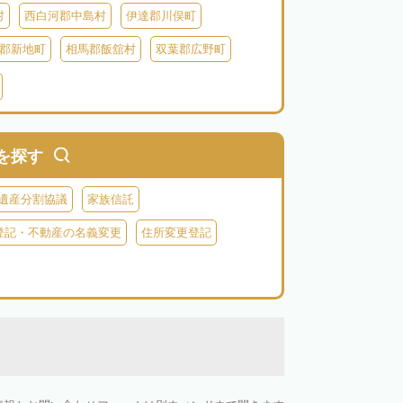
村
西白河郡中島村
伊達郡川俣町
郡新地町
相馬郡飯舘村
双葉郡広野町
葉郡富岡町
双葉郡川内村
双葉郡葛尾村
河沼郡会津坂下町
河沼郡柳津町
大沼郡昭和村
南会津郡南会津町
を探す
遺産分割協議
家族信託
登記・不動産の名義変更
住所変更登記