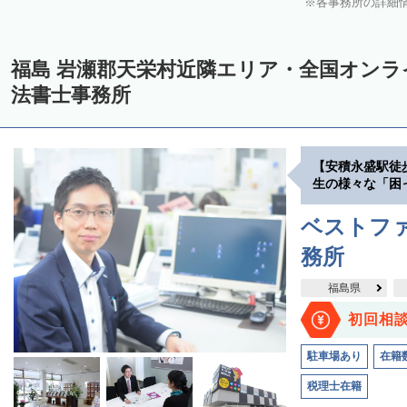
各事務所の詳細
福島 岩瀬郡天栄村近隣エリア・全国オン
法書士事務所
【安積永盛駅徒
生の様々な「困
ベストファ
務所
福島県
初回相
駐車場あり
在籍
税理士在籍