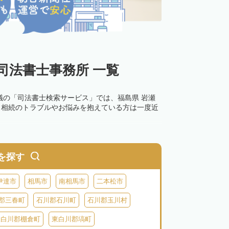
司法書士事務所 一覧
議の「司法書士検索サービス」では、福島県 岩瀬
。相続のトラブルやお悩みを抱えている方は一度近
を探す
伊達市
相馬市
南相馬市
二本松市
郡三春町
石川郡石川町
石川郡玉川村
東白川郡棚倉町
東白川郡塙町