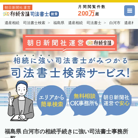
月間閲覧件数
朝日新聞社運営
200万
超
遺産相続 司法書士検索
福島県 遺産相続 司法書士
白河市 遺産相
福島県 白河市の相続手続きに強い司法書士事務所