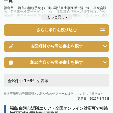
一覧
福島県 白河市の相続手続きに強い司法書士事務所一覧です。相続会議
の「司法書士検索サービス」では、福島県 白河市の相続手続きに強い
司法書士事務所を一覧で見ることが出来ます。相続のトラブルやお悩み
もっと見る
を抱えている方は一度近隣の司法書士に相談してみましょう。
さらに条件を絞り込む
市区町村から
司法書士を探す
相談内容から
司法書士を探す
8
1~8
全
件中
件を表示
各事務所の詳細情報とお問い合わせフォームは別ウィンドウで開きます
更新日：2026年8月9日
福島 白河市近隣エリア・全国オンライン対応可で相続