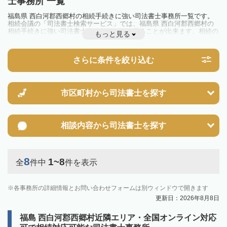
士事務所 一覧
福島県 西白河郡西郷村の相続手続きに強い司法書士事務所一覧です。
相続会議の「司法書士検索サービス」では、福島県 西白河郡西郷村の
相続手続きに強い司法書士事務所を一覧で見ることが出来ます。相続の
もっと見る
トラブルやお悩みを抱えている方は一度近隣の司法書士に相談してみま
しょう。
さらに条件を絞り込む
市区町村から
司法書士を探す
相談内容から
司法書士を探す
8
1~8
全
件中
件を表示
各事務所の詳細情報とお問い合わせフォームは別ウィンドウで開きます
更新日：2026年8月8日
福島 西白河郡西郷村近隣エリア・全国オンライン対応