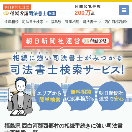
月間閲覧件数
朝日新聞社運営
200万
超
遺産相続 司法書士検索
福島県 遺産相続 司法書士
西白河郡西郷村
福島県 西白河郡西郷村の相続手続きに強い司法書