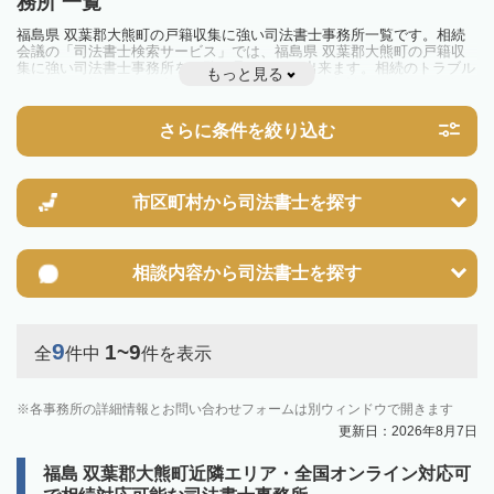
務所 一覧
福島県 双葉郡大熊町の戸籍収集に強い司法書士事務所一覧です。相続
会議の「司法書士検索サービス」では、福島県 双葉郡大熊町の戸籍収
集に強い司法書士事務所を一覧で見ることが出来ます。相続のトラブル
もっと見る
やお悩みを抱えている方は一度近隣の司法書士に相談してみましょう。
さらに条件を絞り込む
市区町村から
司法書士を探す
相談内容から
司法書士を探す
9
1~9
全
件中
件を表示
各事務所の詳細情報とお問い合わせフォームは別ウィンドウで開きます
更新日：2026年8月7日
福島 双葉郡大熊町近隣エリア・全国オンライン対応可