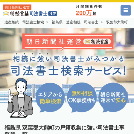
月間閲覧件数
朝日新聞社運営
200万
超
遺産相続 司法書士検索
福島県 遺産相続 司法書士
双葉郡大熊町 
福島県 双葉郡大熊町の戸籍収集に強い司法書士事