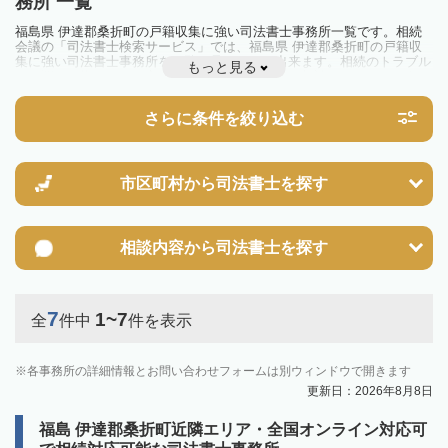
務所 一覧
福島県 伊達郡桑折町の戸籍収集に強い司法書士事務所一覧です。相続
会議の「司法書士検索サービス」では、福島県 伊達郡桑折町の戸籍収
集に強い司法書士事務所を一覧で見ることが出来ます。相続のトラブル
もっと見る
やお悩みを抱えている方は一度近隣の司法書士に相談してみましょう。
さらに条件を絞り込む
市区町村から
司法書士を探す
相談内容から
司法書士を探す
7
1~7
全
件中
件を表示
各事務所の詳細情報とお問い合わせフォームは別ウィンドウで開きます
更新日：2026年8月8日
福島 伊達郡桑折町近隣エリア・全国オンライン対応可