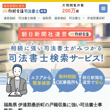
月間閲覧件数
朝日新聞社運営
200万
超
遺産相続 司法書士検索
福島県 遺産相続 司法書士
伊達郡桑折町 
福島県 伊達郡桑折町の戸籍収集に強い司法書士事