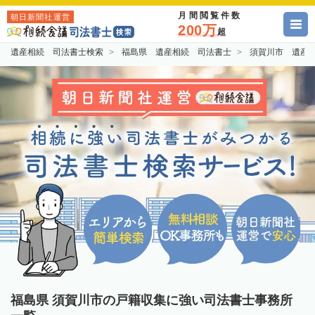
月間閲覧件数
朝日新聞社運営
200万
超
遺産相続 司法書士検索
福島県 遺産相続 司法書士
須賀川市 遺産
福島県 須賀川市の戸籍収集に強い司法書士事務所