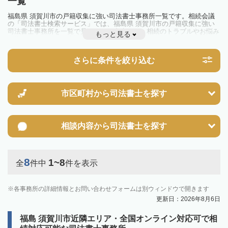
一覧
福島県 須賀川市の戸籍収集に強い司法書士事務所一覧です。相続会議
の「司法書士検索サービス」では、福島県 須賀川市の戸籍収集に強い
司法書士事務所を一覧で見ることが出来ます。相続のトラブルやお悩み
もっと見る
を抱えている方は一度近隣の司法書士に相談してみましょう。
さらに条件を絞り込む
市区町村から
司法書士を探す
相談内容から
司法書士を探す
8
1~8
全
件中
件を表示
各事務所の詳細情報とお問い合わせフォームは別ウィンドウで開きます
更新日：2026年8月6日
福島 須賀川市近隣エリア・全国オンライン対応可で相