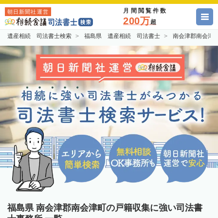
月間閲覧件数
朝日新聞社運営
200万
超
遺産相続 司法書士検索
福島県 遺産相続 司法書士
南会津郡南会津
福島県 南会津郡南会津町の戸籍収集に強い司法書