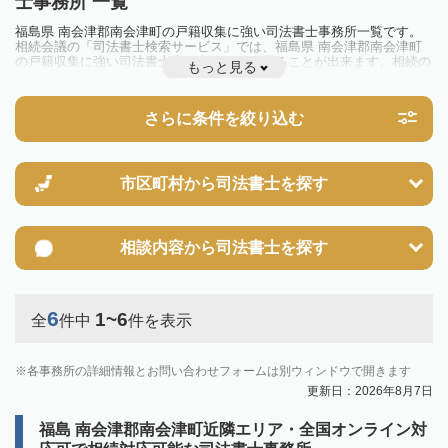
士事務所 一覧
福島県 南会津郡南会津町の戸籍収集に強い司法書士事務所一覧です。
相続会議の「司法書士検索サービス」では、福島県 南会津郡南会津町
の戸籍収集に強い司法書士事務所を一覧で見ることが出来ます。相続の
もっと見る
トラブルやお悩みを抱えている方は一度近隣の司法書士に相談してみま
しょう。
さらに条件を絞り込む
市区町村から
司法書士を探す
相談内容から
司法書士を探す
6
1~6
全
件中
件を表示
各事務所の詳細情報とお問い合わせフォームは別ウィンドウで開きます
更新日：2026年8月7日
福島 南会津郡南会津町近隣エリア・全国オンライン対