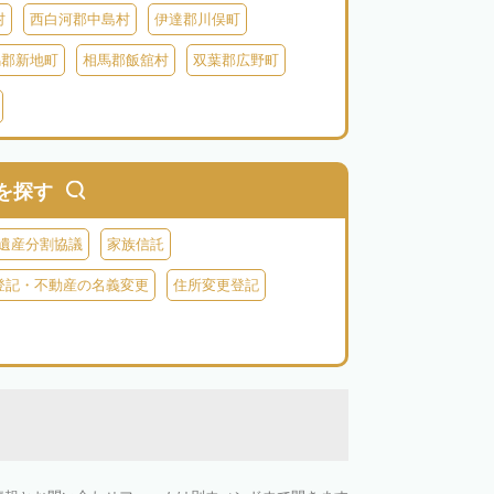
村
西白河郡中島村
伊達郡川俣町
馬郡新地町
相馬郡飯舘村
双葉郡広野町
葉郡富岡町
双葉郡川内村
双葉郡葛尾村
河沼郡会津坂下町
河沼郡柳津町
大沼郡昭和村
南会津郡南会津町
を探す
遺産分割協議
家族信託
登記・不動産の名義変更
住所変更登記