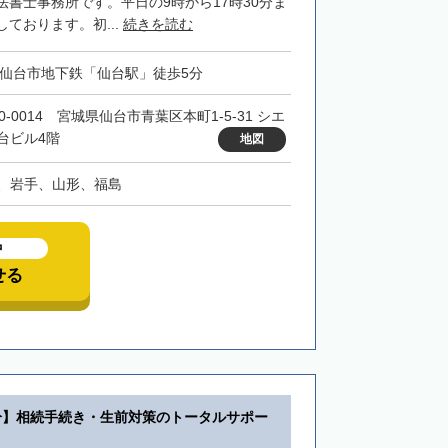
法書士事務所です。平日の9時から17時30分ま
ております。初...
続きを読む
・仙台市地下鉄「仙台駅」徒歩5分
0-0014 宮城県仙台市青葉区本町1-5-31 シエ
台ビル4階
地図
、岩手、山形、福島
中
せる
分】相続手続き・生前対策のトータルサポー