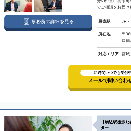
分の位置にある司
でご相談をお受けし
最寄駅
JR
事務所の詳細を見る
所在地
〒98
ロ仙
対応エリア
宮城
24時間いつでも受付
メールで問い合わ
【駒込駅徒歩1
ター