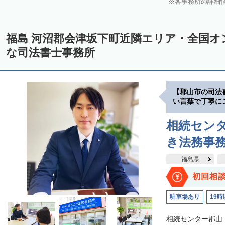
各事務所の詳細
福島 河沼郡会津坂下町近隣エリア・全国オ
な司法書士事務所
【郡山市の司法
い言葉で丁寧に
相続セン
き法務事
福島県
初回相
駐車場あり
19時
相続センター郡山