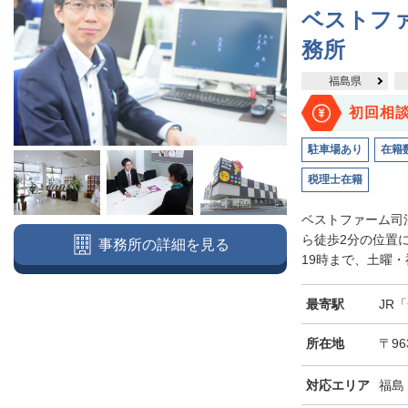
ベストファ
務所
福島県
初回相
駐車場あり
在籍
税理士在籍
ベストファーム司
ら徒歩2分の位置
事務所の詳細を見る
19時まで、土曜・
最寄駅
JR
所在地
〒96
対応エリア
福島