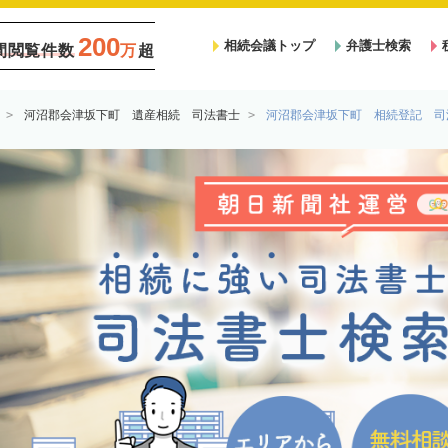
200
相続会議トップ
弁護士検索
間閲覧件数
万
超
河沼郡会津坂下町 遺産相続 司法書士
河沼郡会津坂下町 相続登記 司