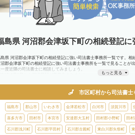
福島県 河沼郡会津坂下町の相続登記に
福島県 河沼郡会津坂下町の相続登記に強い司法書士事務所一覧です。相
河沼郡会津坂下町の相続登記に強い司法書士事務所を一覧で見ることが
は一度近隣の司法書士に相談してみましょう。
もっと見る
2024年4月1日から相続登記が義務化されました。
不動産を相続した場合、相続を知った日から3年以内に登記しないと、1
きが必要です。義務化前の相続も対象となるため注意しましょう。
相続登記は法律で定められており、司法書士に依頼すれば手間を省けま
市区町村から
司法書士
また、義務化に伴い、相続人申告登記制度が創設されました。遺産分割
制度の活用を検討しましょう。司法書士への相談も可能です。
福島市
郡山市
いわき市
会津若松市
白河市
須賀川市
喜多方市
田村市
本宮市
安達郡大玉村
田村郡小野町
田村
石川郡浅川町
石川郡平田村
石川郡古殿町
東白川郡矢祭町