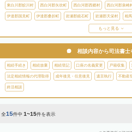
東白川郡鮫川村
西白河郡矢吹町
西白河郡西郷村
西白河郡泉崎
伊達郡国見町
伊達郡桑折町
岩瀬郡鏡石町
岩瀬郡天栄村
相
双葉郡楢葉町
双葉郡大熊町
双葉郡双葉町
双葉郡浪江町
双
もっと見る
耶麻郡猪苗代町
耶麻郡磐梯町
耶麻郡西会津町
耶麻郡北塩原村
河沼郡湯川村
大沼郡会津美里町
大沼郡金山町
大沼郡三島町
相談内容から
司法書士
南会津郡下郷町
南会津郡只見町
南会津郡檜枝岐村
相続手続き
相続放棄
相続登記
口座の名義変更
戸籍収集
法定相続情報の代理取得
成年後見・任意後見
遺言執行
不動産
終活相談
15
1~15
全
件中
件を表示