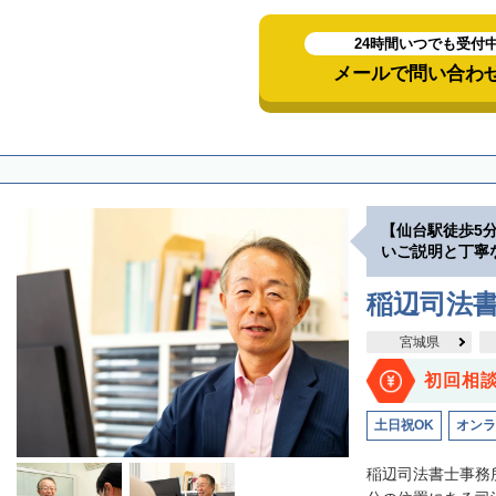
24時間いつでも受付
メールで問い合わ
【仙台駅徒歩5
いご説明と丁寧
稲辺司法
宮城県
初回相
土日祝OK
オンラ
稲辺司法書士事務