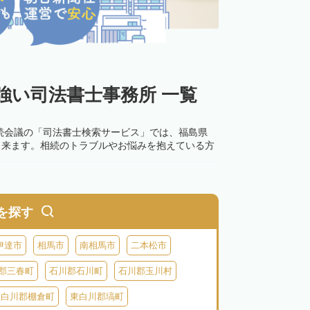
強い司法書士事務所 一覧
続会議の「司法書士検索サービス」では、福島県
出来ます。相続のトラブルやお悩みを抱えている方
0万円以下の過料が科せられるため、速やかな手続
す。その他の相続手続きも任せることが可能です。
を探す
の話し合いがまとまらず登記できない場合は、この
伊達市
相馬市
南相馬市
二本松市
郡三春町
石川郡石川町
石川郡玉川村
東白川郡棚倉町
東白川郡塙町