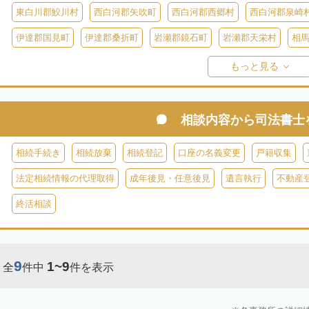
東白川郡鮫川村
西白河郡矢吹町
西白河郡西郷村
西白河郡泉崎
伊達郡国見町
伊達郡桑折町
岩瀬郡鏡石町
岩瀬郡天栄村
相
双葉郡楢葉町
双葉郡大熊町
双葉郡双葉町
双葉郡浪江町
双
もっと見る
耶麻郡猪苗代町
耶麻郡磐梯町
耶麻郡西会津町
耶麻郡北塩原村
河沼郡湯川村
大沼郡会津美里町
大沼郡金山町
大沼郡三島町
相談内容から
司法書士
南会津郡下郷町
南会津郡只見町
南会津郡檜枝岐村
相続手続き
相続放棄
相続登記
口座の名義変更
戸籍収集
法定相続情報の代理取得
成年後見・任意後見
遺言執行
不動産
終活相談
9
1~9
全
件中
件を表示