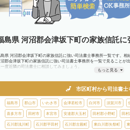
福島県 河沼郡会津坂下町の家族信託に
福島県 河沼郡会津坂下町の家族信託に強い司法書士事務所一覧です。相
河沼郡会津坂下町の家族信託に強い司法書士事務所を一覧で見ることが
は一度近隣の司法書士に相談してみましょう。
もっと見る
市区町村から
司法書士
福島市
郡山市
いわき市
会津若松市
白河市
須賀川市
喜多方市
田村市
本宮市
安達郡大玉村
田村郡小野町
田村
石川郡浅川町
石川郡平田村
石川郡古殿町
東白川郡矢祭町