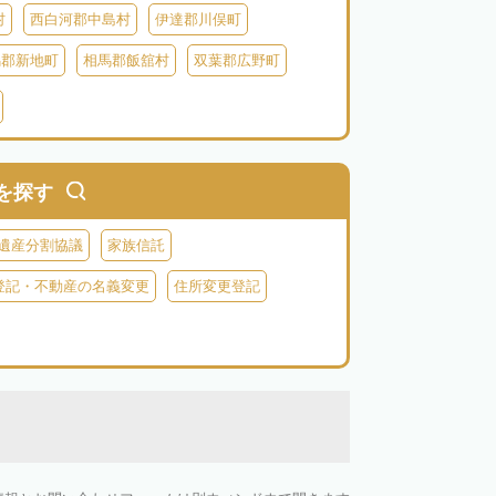
村
西白河郡中島村
伊達郡川俣町
馬郡新地町
相馬郡飯舘村
双葉郡広野町
葉郡富岡町
双葉郡川内村
双葉郡葛尾村
河沼郡会津坂下町
河沼郡柳津町
大沼郡昭和村
南会津郡南会津町
を探す
遺産分割協議
家族信託
登記・不動産の名義変更
住所変更登記