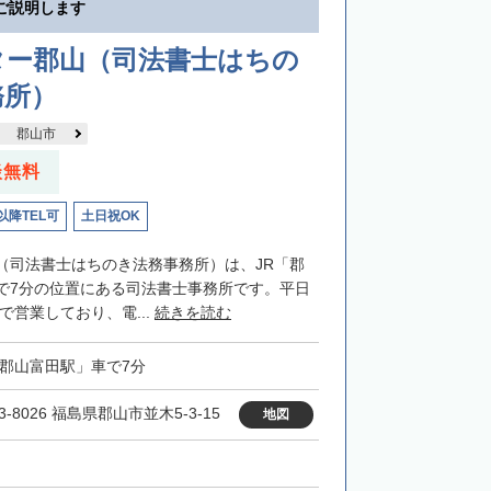
ご説明します
ター郡山（司法書士はちの
務所）
郡山市
談無料
以降TEL可
土日祝OK
（司法書士はちのき法務事務所）は、JR「郡
で7分の位置にある司法書士事務所です。平日
まで営業しており、電...
続きを読む
「郡山富田駅」車で7分
3-8026 福島県郡山市並木5-3-15
地図