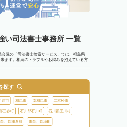
強い司法書士事務所 一覧
続会議の「司法書士検索サービス」では、福島県
出来ます。相続のトラブルやお悩みを抱えている方
を探す
伊達市
相馬市
南相馬市
二本松市
郡三春町
石川郡石川町
石川郡玉川村
東白川郡棚倉町
東白川郡塙町