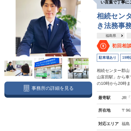
い言葉で丁寧に
相続セン
き法務事
福島県
初回相
駐車場あり
19時
相続センター郡山
山富田駅」から車
の10時から20時
事務所の詳細を見る
最寄駅
JR
所在地
〒96
対応エリア
福島