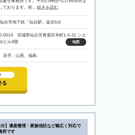
法書士事務所です。平日の9時から17時30分ま
ております。初...
続きを読む
・仙台市地下鉄「仙台駅」徒歩5分
0-0014 宮城県仙台市青葉区本町1-5-31 シエ
台ビル4階
地図
、岩手、山形、福島
中
せる
2分】遺産整理・家族信託など幅広く対応で
務所です