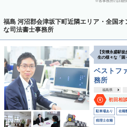
各事務所の詳細
福島 河沼郡会津坂下町近隣エリア・全国オ
な司法書士事務所
【安積永盛駅徒
生の様々な「困
ベストファ
務所
福島県
初回相
駐車場あり
在籍
税理士在籍