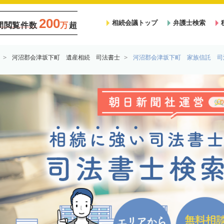
200
相続会議トップ
弁護士検索
間閲覧件数
万
超
河沼郡会津坂下町 遺産相続 司法書士
河沼郡会津坂下町 家族信託 司