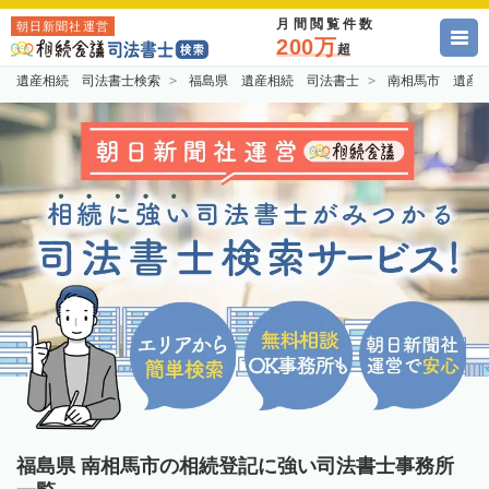
月間閲覧件数
朝日新聞社運営
200万
超
遺産相続 司法書士検索
福島県 遺産相続 司法書士
南相馬市 遺産
福島県 南相馬市の相続登記に強い司法書士事務所