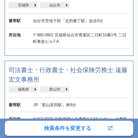
宮城県
仙台市
最寄駅
仙台市営地下鉄「北四番丁駅」徒歩5分
所在地
〒980-0802 宮城県仙台市青葉区二日町16番1号 二日
町東急ビル7-A
司法書士・行政書士・社会保険労務士 遠藤
宏文事務所
福島県
郡山市
最寄駅
JR「郡山富田駅」車8分
所在地
〒963-8025 福島県郡山市桑野4-7-19 ラヴィータ桑野
306号
検索条件を変更する