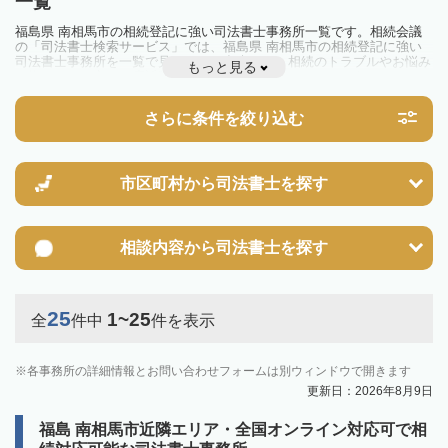
一覧
福島県 南相馬市の相続登記に強い司法書士事務所一覧です。相続会議
の「司法書士検索サービス」では、福島県 南相馬市の相続登記に強い
司法書士事務所を一覧で見ることが出来ます。相続のトラブルやお悩み
もっと見る
を抱えている方は一度近隣の司法書士に相談してみましょう。
2024年4月1日から相続登記が義務化されました。
不動産を相続した場合、相続を知った日から3年以内に登記しないと、
さらに条件を絞り込む
10万円以下の過料が科せられるため、速やかな手続きが必要です。義務
化前の相続も対象となるため注意しましょう。
相続登記は法律で定められており、司法書士に依頼すれば手間を省けま
す。その他の相続手続きも任せることが可能です。
また、義務化に伴い、相続人申告登記制度が創設されました。遺産分割
市区町村から
司法書士を探す
の話し合いがまとまらず登記できない場合は、この制度の活用を検討し
ましょう。司法書士への相談も可能です。
相談内容から
司法書士を探す
25
1~25
全
件中
件を表示
各事務所の詳細情報とお問い合わせフォームは別ウィンドウで開きます
更新日：2026年8月9日
福島 南相馬市近隣エリア・全国オンライン対応可で相