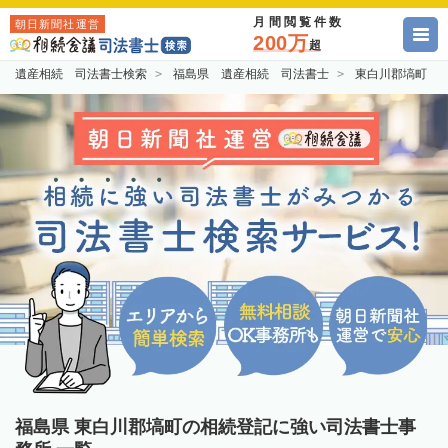
月間閲覧件数
朝日新聞社運営
200万
超
遺産相続 司法書士検索
福島県 遺産相続 司法書士
東白川郡塙町 
福島県 東白川郡塙町の相続登記に強い司法書士事