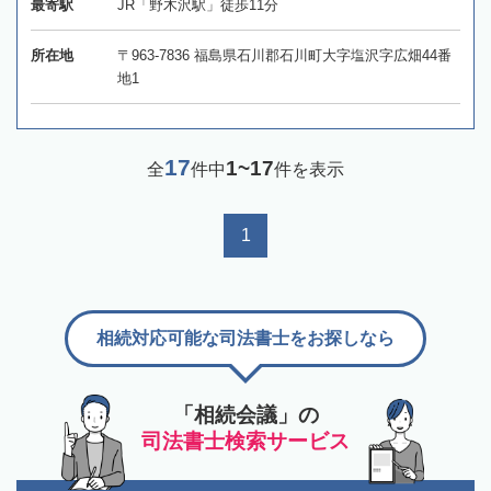
最寄駅
JR「野木沢駅」徒歩11分
所在地
〒963-7836 福島県石川郡石川町大字塩沢字広畑44番
地1
17
1~17
全
件中
件を表示
1
相続対応可能な司法書士をお探しなら
「相続会議」の
司法書士検索サービス