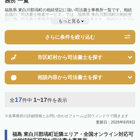
務所 一覧
福島県 東白川郡塙町の相続登記に強い司法書士事務所一覧です。相続
会議の「司法書士検索サービス」では、福島県 東白川郡塙町の相続登
記に強い司法書士事務所を一覧で見ることが出来ます。相続のトラブル
もっと見る
やお悩みを抱えている方は一度近隣の司法書士に相談してみましょう。
2024年4月1日から相続登記が義務化されました。
不動産を相続した場合、相続を知った日から3年以内に登記しないと、
さらに条件を絞り込む
10万円以下の過料が科せられるため、速やかな手続きが必要です。義務
化前の相続も対象となるため注意しましょう。
相続登記は法律で定められており、司法書士に依頼すれば手間を省けま
す。その他の相続手続きも任せることが可能です。
また、義務化に伴い、相続人申告登記制度が創設されました。遺産分割
市区町村から
司法書士を探す
の話し合いがまとまらず登記できない場合は、この制度の活用を検討し
ましょう。司法書士への相談も可能です。
相談内容から
司法書士を探す
17
1~17
全
件中
件を表示
各事務所の詳細情報とお問い合わせフォームは別ウィンドウで開きます
更新日：2026年8月8日
福島 東白川郡塙町近隣エリア・全国オンライン対応可