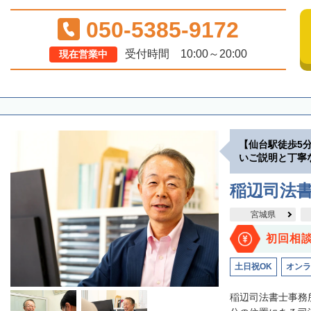
050-5385-9172
受付時間 10:00～20:00
現在営業中
【仙台駅徒歩5
いご説明と丁寧
稲辺司法
宮城県
初回相
土日祝OK
オンラ
稲辺司法書士事務