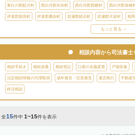
東白川郡鮫川村
西白河郡矢吹町
西白河郡西郷村
西白河郡泉崎
伊達郡国見町
伊達郡桑折町
岩瀬郡鏡石町
岩瀬郡天栄村
相
双葉郡楢葉町
双葉郡大熊町
双葉郡双葉町
双葉郡浪江町
双
もっと見る
耶麻郡猪苗代町
耶麻郡磐梯町
耶麻郡西会津町
耶麻郡北塩原村
河沼郡湯川村
大沼郡会津美里町
大沼郡金山町
大沼郡三島町
相談内容から
司法書士
南会津郡下郷町
南会津郡只見町
南会津郡檜枝岐村
相続手続き
相続放棄
相続登記
口座の名義変更
戸籍収集
法定相続情報の代理取得
成年後見・任意後見
遺言執行
不動産
終活相談
15
1~15
全
件中
件を表示