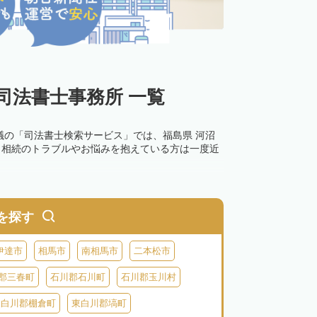
司法書士事務所 一覧
議の「司法書士検索サービス」では、福島県 河沼
。相続のトラブルやお悩みを抱えている方は一度近
0万円以下の過料が科せられるため、速やかな手続
す。その他の相続手続きも任せることが可能です。
を探す
の話し合いがまとまらず登記できない場合は、この
伊達市
相馬市
南相馬市
二本松市
郡三春町
石川郡石川町
石川郡玉川村
東白川郡棚倉町
東白川郡塙町