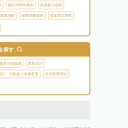
村
西白河郡中島村
伊達郡川俣町
馬郡新地町
相馬郡飯舘村
双葉郡広野町
葉郡富岡町
双葉郡川内村
双葉郡葛尾村
河沼郡柳津町
河沼郡会津坂下町
大沼郡昭和村
南会津郡南会津町
を探す
遺産分割協議
家族信託
登記・不動産の名義変更
住所変更登記