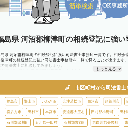
福島県 河沼郡柳津町の相続登記に強い
福島県 河沼郡柳津町の相続登記に強い司法書士事務所一覧です。相続会
郡柳津町の相続登記に強い司法書士事務所を一覧で見ることが出来ます
隣の司法書士に相談してみましょう。
もっと見る
2024年4月1日から相続登記が義務化されました。
不動産を相続した場合、相続を知った日から3年以内に登記しないと、1
きが必要です。義務化前の相続も対象となるため注意しましょう。
相続登記は法律で定められており、司法書士に依頼すれば手間を省けま
市区町村から
司法書士
また、義務化に伴い、相続人申告登記制度が創設されました。遺産分割
制度の活用を検討しましょう。司法書士への相談も可能です。
福島市
郡山市
いわき市
会津若松市
白河市
須賀川市
喜多方市
田村市
本宮市
安達郡大玉村
田村郡小野町
田村
石川郡浅川町
石川郡平田村
石川郡古殿町
東白川郡矢祭町