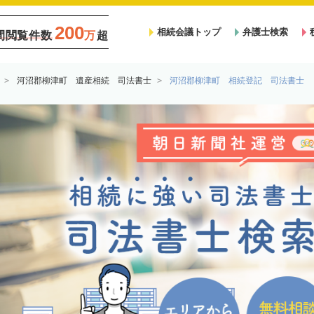
200
相続会議トップ
弁護士検索
間閲覧件数
万
超
河沼郡柳津町 遺産相続 司法書士
河沼郡柳津町 相続登記 司法書士