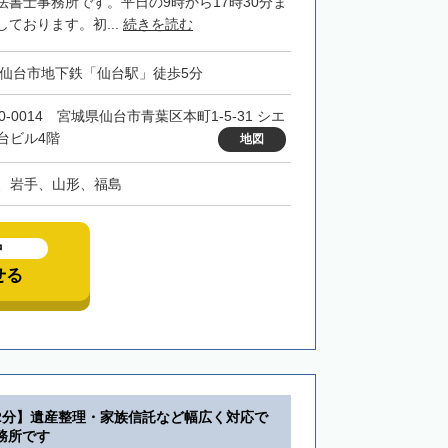
法書士事務所です。平日の9時から17時30分ま
ております。初...
続きを読む
・仙台市地下鉄「仙台駅」徒歩5分
0-0014 宮城県仙台市青葉区本町1-5-31 シエ
台ビル4階
地図
、岩手、山形、福島
中
せる
2分】遺産整理・家族信託など幅広く対応で
務所です