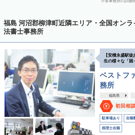
各事務所の詳細
福島 河沼郡柳津町近隣エリア・全国オン
法書士事務所
【安積永盛駅徒
生の様々な「困
ベストファ
務所
福島県
初回相
駐車場あり
在籍
税理士在籍