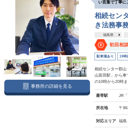
い言葉で丁寧に
相続セン
き法務事
福島県
初回相
駐車場あり
19時
相続センター郡山
山富田駅」から車
の10時から20時
事務所の詳細を見る
最寄駅
JR
所在地
〒96
対応エリア
福島