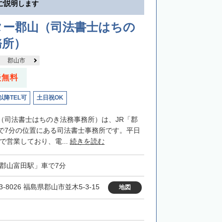
ご説明します
ター郡山（司法書士はちの
務所）
郡山市
談無料
以降TEL可
土日祝OK
（司法書士はちのき法務事務所）は、JR「郡
で7分の位置にある司法書士事務所です。平日
まで営業しており、電...
続きを読む
「郡山富田駅」車で7分
3-8026 福島県郡山市並木5-3-15
地図