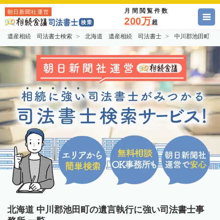
月間閲覧件数
朝日新聞社運営
200万
超
遺産相続 司法書士検索
北海道 遺産相続 司法書士
中川郡池田町 
北海道 中川郡池田町の遺言執行に強い司法書士事