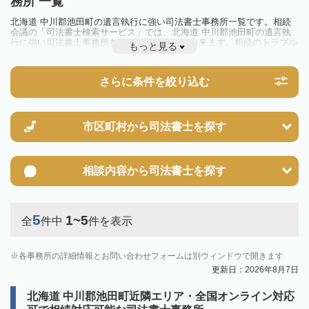
務所 一覧
北海道 中川郡池田町の遺言執行に強い司法書士事務所一覧です。相続
会議の「司法書士検索サービス」では、北海道 中川郡池田町の遺言執
行に強い司法書士事務所を一覧で見ることが出来ます。相続のトラブル
もっと見る
やお悩みを抱えている方は一度近隣の司法書士に相談してみましょう。
さらに条件を絞り込む
市区町村から
司法書士を探す
相談内容から
司法書士を探す
5
1~5
全
件中
件を表示
各事務所の詳細情報とお問い合わせフォームは別ウィンドウで開きます
更新日：2026年8月7日
北海道 中川郡池田町近隣エリア・全国オンライン対応