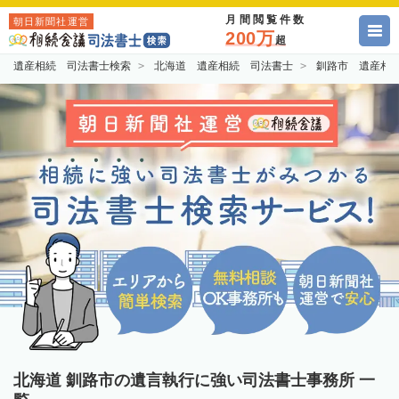
月間閲覧件数
朝日新聞社運営
200万
超
遺産相続 司法書士検索
北海道 遺産相続 司法書士
釧路市 遺産相
北海道 釧路市の遺言執行に強い司法書士事務所 一