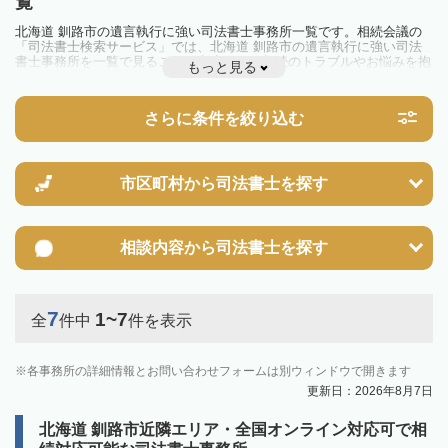
覧
北海道 釧路市の遺言執行に強い司法書士事務所一覧です。相続会議の
「司法書士検索サービス」では、北海道 釧路市の遺言執行に強い司法
書士事務所を一覧で見ることが出来ます。相続のトラブルやお悩みを抱
もっと見る
えている方は一度近隣の司法書士に相談してみましょう。
さらに条件を絞り込む
市区町村から
司法書士を探す
相談内容から
司法書士を探す
7
1~7
全
件中
件を表示
各事務所の詳細情報とお問い合わせフォームは別ウィンドウで開きます
更新日：2026年8月7日
北海道 釧路市近隣エリア・全国オンライン対応可で相