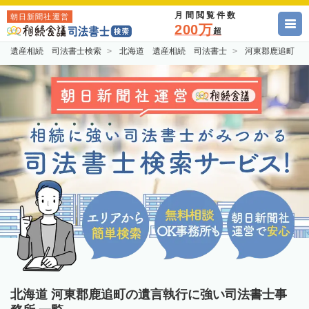
月間閲覧件数
朝日新聞社運営
200万
超
遺産相続 司法書士検索
北海道 遺産相続 司法書士
河東郡鹿追町 
北海道 河東郡鹿追町の遺言執行に強い司法書士事