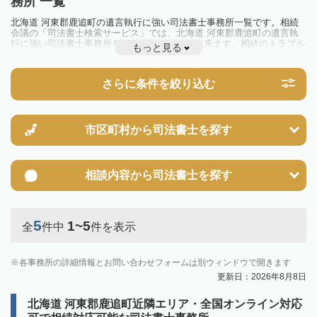
務所 一覧
北海道 河東郡鹿追町の遺言執行に強い司法書士事務所一覧です。相続
会議の「司法書士検索サービス」では、北海道 河東郡鹿追町の遺言執
行に強い司法書士事務所を一覧で見ることが出来ます。相続のトラブル
もっと見る
やお悩みを抱えている方は一度近隣の司法書士に相談してみましょう。
さらに条件を絞り込む
市区町村から
司法書士を探す
相談内容から
司法書士を探す
5
1~5
全
件中
件を表示
各事務所の詳細情報とお問い合わせフォームは別ウィンドウで開きます
更新日：2026年8月8日
北海道 河東郡鹿追町近隣エリア・全国オンライン対応