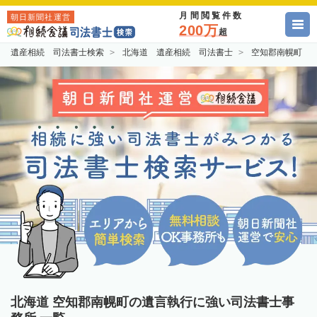
月間閲覧件数
朝日新聞社運営
200万
超
遺産相続 司法書士検索
北海道 遺産相続 司法書士
空知郡南幌町 
北海道 空知郡南幌町の遺言執行に強い司法書士事