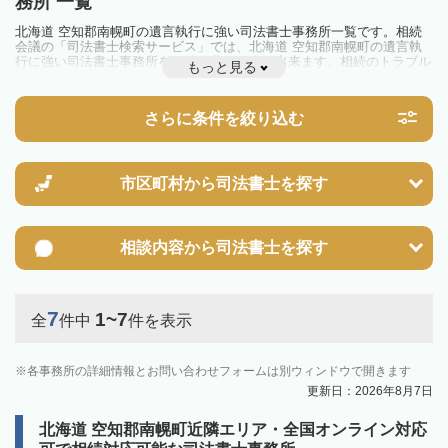
務所 一覧
北海道 空知郡南幌町の遺言執行に強い司法書士事務所一覧です。相続
会議の「司法書士検索サービス」では、北海道 空知郡南幌町の遺言執
行に強い司法書士事務所を一覧で見ることが出来ます。相続のトラブル
もっと見る
やお悩みを抱えている方は一度近隣の司法書士に相談してみましょう。
さらに条件を絞り込む
市区町村から
司法書士を探す
相談内容から
司法書士を探す
7
1~7
全
件中
件を表示
各事務所の詳細情報とお問い合わせフォームは別ウィンドウで開きます
更新日：2026年8月7日
北海道 空知郡南幌町近隣エリア・全国オンライン対応