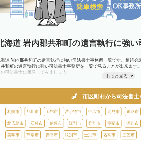
北海道 岩内郡共和町の遺言執行に強い
北海道 岩内郡共和町の遺言執行に強い司法書士事務所一覧です。相続会
郡共和町の遺言執行に強い司法書士事務所を一覧で見ることが出来ます
隣の司法書士に相談してみましょう。
もっと見る
市区町村から
司法書士
札幌市
旭川市
函館市
苫小牧市
帯広市
北見市
釧路市
北広島市
石狩市
伊達市
江別市
登別市
室蘭市
深川市
美唄市
芦別市
赤平市
紋別市
士別市
名寄市
三笠市