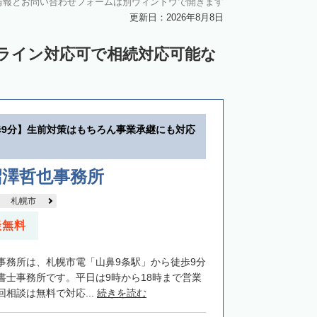
情報とお問い合わせフォームは別ウィンドウで開きます
中川郡池田町
中川郡豊頃町
更新日：2026年8月8日
苫前郡羽幌町
苫前郡初山別村
ンライン対応可で相続対応可能な
谷郡猿払村
枝幸郡浜頓別町
利尻郡利尻富士町
網走郡美幌町
里郡小清水町
常呂郡訓子府町
歩9分】生前対策はもちろん事業承継にも対応
紋別郡滝上町
紋別郡興部町
沙流郡日高町
沙流郡平取町
新冠郡新冠町
沼澤哲也事務所
河東郡音更町
河東郡士幌町
札幌市
河西郡更別村
広尾郡大樹町
談無料
路郡釧路町
厚岸郡厚岸町
厚岸郡浜中町
事務所は、札幌市電「山鼻9条駅」から徒歩9分
野付郡別海町
標津郡中標津町
書士事務所です。平日は9時から18時まで営業
相談は無料で対応...
続きを読む