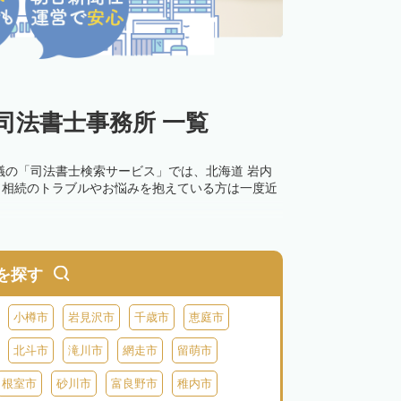
司法書士事務所 一覧
議の「司法書士検索サービス」では、北海道 岩内
。相続のトラブルやお悩みを抱えている方は一度近
を探す
小樽市
岩見沢市
千歳市
恵庭市
北斗市
滝川市
網走市
留萌市
根室市
砂川市
富良野市
稚内市