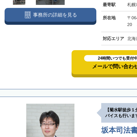
最寄駅
札幌
事務所の詳細を見る
所在地
〒06
20
対応エリア
北海
24時間いつでも受付
メールで問い合わ
【菊水駅徒歩１
バイスも行いま
坂本司法