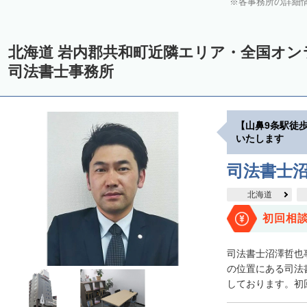
各事務所の詳細
中川郡美深町
中川郡音威子府村
中川郡中川町
中川郡幕別町
雨竜郡幌加内町
増毛郡増毛町
留萌郡小平町
苫前郡苫前町
北海道 岩内郡共和町近隣エリア・全国オ
天塩郡遠別町
天塩郡天塩町
天塩郡豊富町
天塩郡幌延町
宗
司法書士事務所
枝幸郡中頓別町
枝幸郡枝幸町
礼文郡礼文町
利尻郡利尻町
網走郡津別町
網走郡大空町
斜里郡斜里町
斜里郡清里町
斜
【山鼻9条駅徒
常呂郡置戸町
常呂郡佐呂間町
紋別郡遠軽町
紋別郡湧別町
いたします
紋別郡西興部村
紋別郡雄武町
有珠郡壮瞥町
白老郡白老町
司法書士
浦河郡浦河町
様似郡様似町
幌泉郡えりも町
日高郡新ひだか町
北海道
河東郡上士幌町
河東郡鹿追町
河西郡芽室町
河西郡中札内村
初回相
広尾郡広尾町
足寄郡足寄町
足寄郡陸別町
十勝郡浦幌町
釧
司法書士沼澤哲也
川上郡標茶町
川上郡弟子屈町
阿寒郡鶴居村
白糠郡白糠町
の位置にある司法
しております。初回
標津郡標津町
目梨郡羅臼町