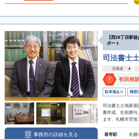
【西28丁目駅
ポート
司法書士
北海道
初回相
駐車場あり
職歴
司法書士土地家屋
書作成、生前贈与
ます。札幌市営地下
最寄駅
札幌
事務所の詳細を見る