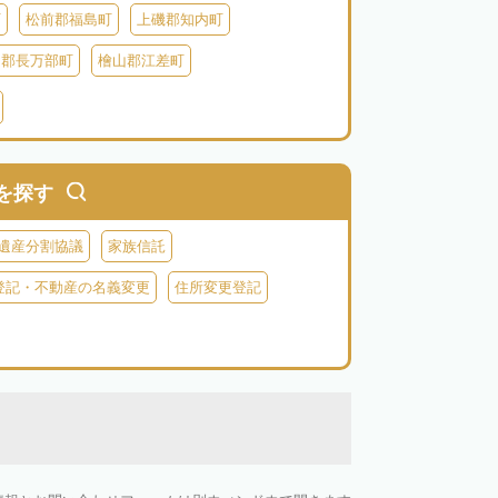
町
松前郡福島町
上磯郡知内町
越郡長万部町
檜山郡江差町
瀬棚郡今金町
久遠郡せたな町
虻田郡ニセコ町
虻田郡倶知安町
虻田郡豊浦町
虻田郡洞爺湖町
を探す
神恵内村
古平郡古平町
積丹郡積丹町
遺産分割協議
家族信託
空知郡奈井江町
空知郡上砂川町
登記・不動産の名義変更
住所変更登記
由仁町
夕張郡長沼町
夕張郡栗山町
雨竜郡秩父別町
雨竜郡雨竜町
払郡安平町
勇払郡むかわ町
上川郡愛別町
上川郡上川町
上川郡東川町
川郡新得町
上川郡清水町
中川郡本別町