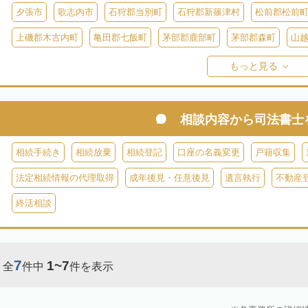
夕張市
歌志内市
石狩郡当別町
石狩郡新篠津村
松前郡松前
上磯郡木古内町
亀田郡七飯町
茅部郡鹿部町
茅部郡森町
山
檜山郡上ノ国町
檜山郡厚沢部町
爾志郡乙部町
奥尻郡奥尻町
もっと見る
島牧郡島牧村
寿都郡寿都町
寿都郡黒松内町
磯谷郡蘭越町
虻田郡真狩村
虻田郡留寿都村
虻田郡喜茂別町
虻田郡京極町
相談内容から
司法書士
岩内郡共和町
岩内郡岩内町
二海郡八雲町
古宇郡泊村
古宇郡
相続手続き
相続放棄
相続登記
口座の名義変更
戸籍収集
余市郡仁木町
余市郡余市町
余市郡赤井川村
空知郡南幌町
法定相続情報の代理取得
成年後見・任意後見
遺言執行
不動産
空知郡上富良野町
空知郡中富良野町
空知郡南富良野町
夕張郡
終活相談
樺戸郡月形町
樺戸郡浦臼町
樺戸郡新十津川町
雨竜郡妹背牛町
雨竜郡北竜町
雨竜郡沼田町
勇払郡占冠村
勇払郡厚真町
勇
7
1~7
全
件中
件を表示
上川郡東神楽町
上川郡鷹栖町
上川郡当麻町
上川郡比布町
上川郡美瑛町
上川郡和寒町
上川郡剣淵町
上川郡下川町
上