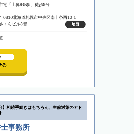
市電「山鼻9条駅」徒歩9分
4-0810北海道札幌市中央区南十条西10-1-
 さくらビル8階
地図
道
中
せる
分】相続手続きはもちろん、生前対策のアド
す
書士事務所