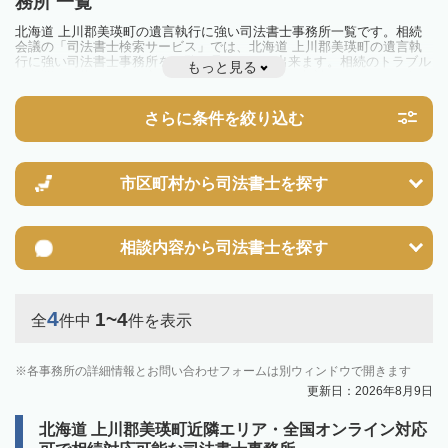
務所 一覧
北海道 上川郡美瑛町の遺言執行に強い司法書士事務所一覧です。相続
会議の「司法書士検索サービス」では、北海道 上川郡美瑛町の遺言執
行に強い司法書士事務所を一覧で見ることが出来ます。相続のトラブル
もっと見る
やお悩みを抱えている方は一度近隣の司法書士に相談してみましょう。
さらに条件を絞り込む
市区町村から
司法書士を探す
相談内容から
司法書士を探す
4
1~4
全
件中
件を表示
各事務所の詳細情報とお問い合わせフォームは別ウィンドウで開きます
更新日：2026年8月9日
北海道 上川郡美瑛町近隣エリア・全国オンライン対応