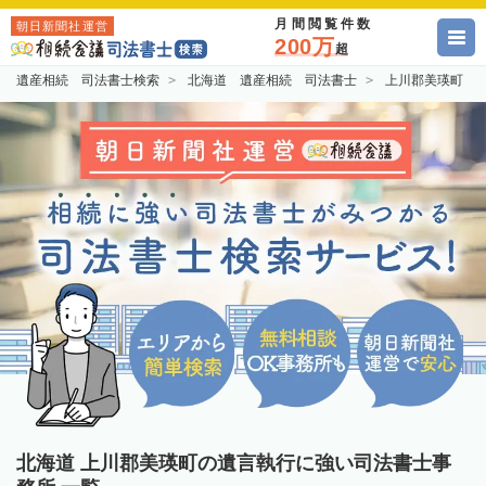
月間閲覧件数
朝日新聞社運営
200万
超
遺産相続 司法書士検索
北海道 遺産相続 司法書士
上川郡美瑛町 
北海道 上川郡美瑛町の遺言執行に強い司法書士事