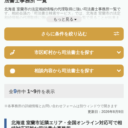
法書士事務所 一覧
北海道 室蘭市の法定相続情報の代理取得に強い司法書士事務所一覧で
す。相続会議の「司法書士検索サービス」では、北海道 室蘭市の法定
相続情報の代理取得に強い司法書士事務所を一覧で見ることが出来ま
もっと見る
す。相続のトラブルやお悩みを抱えている方は一度近隣の司法書士に相
談してみましょう。
さらに条件を絞り込む
市区町村から
司法書士を探す
相談内容から
司法書士を探す
9
1~9
全
件中
件を表示
各事務所の詳細情報とお問い合わせフォームは別ウィンドウで開きます
更新日：2026年8月9日
北海道 室蘭市近隣エリア・全国オンライン対応可で相