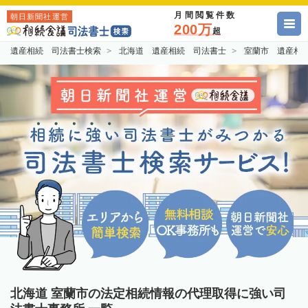
月間閲覧件数
朝日新聞社運営
200万
超
遺産相続 司法書士検索
北海道 遺産相続 司法書士
室蘭市 遺産相
北海道 室蘭市の法定相続情報の代理取得に強い司