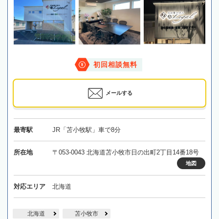
初回相談無料
メールする
最寄駅
JR「苫小牧駅」車で8分
所在地
〒053-0043 北海道苫小牧市日の出町2丁目14番18号
地図
対応エリア
北海道
北海道
苫小牧市