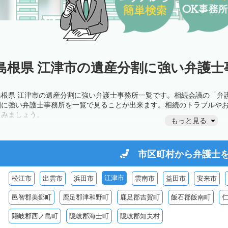
島根県 江津市の遺産分割に強い弁護士
島根県 江津市の遺産分割に強い弁護士事務所一覧です。相続会議の「弁
割に強い弁護士事務所を一覧で見ることが出来ます。相続のトラブルや
てみましょう。
もっと見る
市区町村から
弁護士
江津市
松江市
出雲市
浜田市
雲南市
益田市
安来市
邑智郡美郷町
鹿足郡津和野町
鹿足郡吉賀町
飯石郡飯南町
隠岐郡西ノ島町
隠岐郡海士町
隠岐郡知夫村