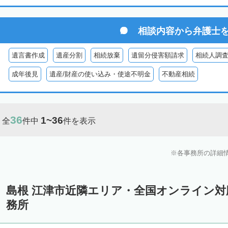
相談内容から
弁護士
遺言書作成
遺産分割
相続放棄
遺留分侵害額請求
相続人調
成年後見
遺産/財産の使い込み・使途不明金
不動産相続
36
1~36
全
件中
件を表示
各事務所の詳細
島根 江津市近隣エリア・全国オンライン
務所