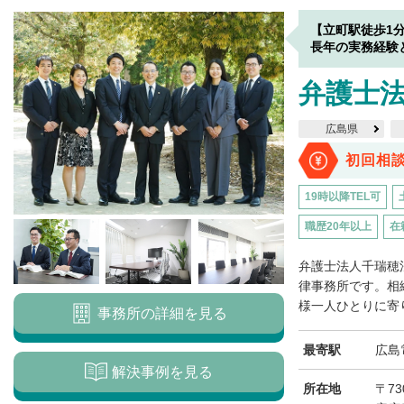
【立町駅徒歩1
長年の実務経験
弁護士法
広島県
初回相
19時以降TEL可
職歴20年以上
在
弁護士法人千瑞穂
律事務所です。相
様一人ひとりに寄り
事務所の詳細を見る
最寄駅
広島
解決事例を見る
所在地
〒7