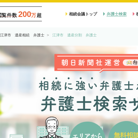
200
相続会議トップ
弁護士検索
閲覧件数
万
超
江津市 遺産相続 弁護士
江津市 遺産分割 弁護士