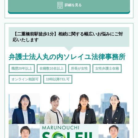
詳細を見る
【二重橋前駅徒歩1分】相続に関する幅広いお悩みにご対
応いたします
弁護士法人丸の内ソレイユ法律事務所
職歴20年以上
在籍数10名以上
所長が女性
女性弁護士在籍
オンライン相談可
19時以降TEL可