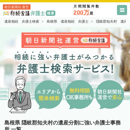
月間閲覧件数
朝日新聞社運営
200万
超
遺産相続 弁護士検索
島根県 遺産相続 弁護士
隠岐郡知夫村 遺産
島根県 隠岐郡知夫村の遺産分割に強い弁護士事務
所 一覧