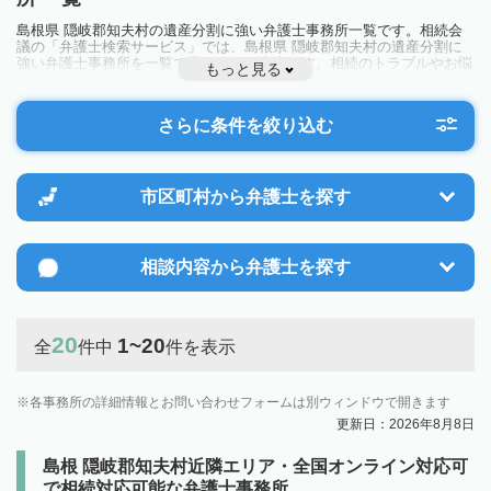
島根県 隠岐郡知夫村の遺産分割に強い弁護士事務所一覧です。相続会
議の「弁護士検索サービス」では、島根県 隠岐郡知夫村の遺産分割に
強い弁護士事務所を一覧で見ることが出来ます。相続のトラブルやお悩
もっと見る
みを抱えている方は一度近隣の弁護士に相談してみましょう。
さらに条件を絞り込む
市区町村から
弁護士を探す
相談内容から
弁護士を探す
20
1~20
全
件中
件を表示
各事務所の詳細情報とお問い合わせフォームは別ウィンドウで開きます
更新日：2026年8月8日
島根 隠岐郡知夫村近隣エリア・全国オンライン対応可
で相続対応可能な弁護士事務所