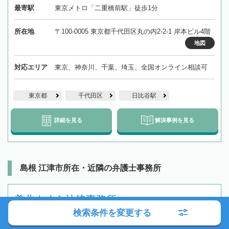
最寄駅
東京メトロ「二重橋前駅」徒歩1分
所在地
〒100-0005 東京都千代田区丸の内2-2-1 岸本ビル4階
地図
対応エリア
東京、神奈川、千葉、埼玉、全国オンライン相談可
東京都
千代田区
日比谷駅
詳細を見る
解決事例を見る
島根 江津市所在・近隣の弁護士事務所
美北さくら法律事務所
検索条件を変更する
広島県
広島市