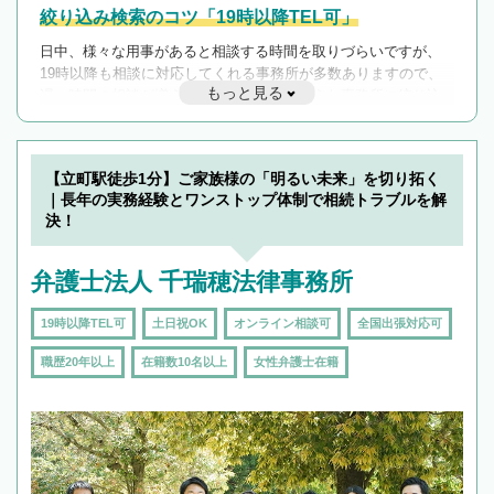
絞り込み検索のコツ「19時以降TEL可」
日中、様々な用事があると相談する時間を取りづらいですが、
19時以降も相談に対応してくれる事務所が多数ありますので、
もっと見る
遅い時間の相談が増えそうな場合はそのような事務所に絞り込
んで検索してみましょう。
19時以降TEL可の条件
を加えて再検索
【立町駅徒歩1分】ご家族様の「明るい未来」を切り拓く
｜長年の実務経験とワンストップ体制で相続トラブルを解
決！
弁護士法人 千瑞穂法律事務所
19時以降TEL可
土日祝OK
オンライン相談可
全国出張対応可
職歴20年以上
在籍数10名以上
女性弁護士在籍