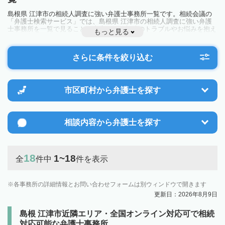
島根県 江津市の相続人調査に強い弁護士事務所一覧です。相続会議の
「弁護士検索サービス」では、島根県 江津市の相続人調査に強い弁護
士事務所を一覧で見ることが出来ます。相続のトラブルやお悩みを抱え
もっと見る
ている方は一度近隣の弁護士に相談してみましょう。
さらに条件を絞り込む
市区町村から
弁護士を探す
相談内容から
弁護士を探す
18
1~18
全
件中
件を表示
各事務所の詳細情報とお問い合わせフォームは別ウィンドウで開きます
更新日：2026年8月9日
島根 江津市近隣エリア・全国オンライン対応可で相続
対応可能な弁護士事務所