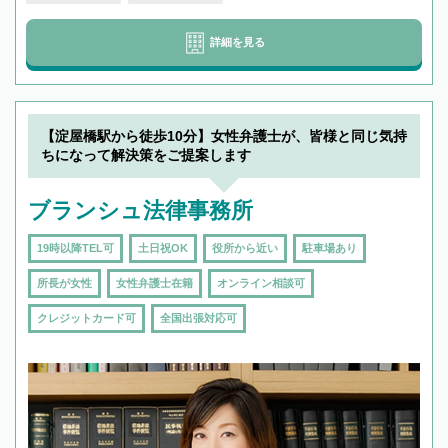
詳細を見る
【淀屋橋駅から徒歩10分】女性弁護士が、皆様と同じ気持
ちになって解決策をご提案します
ブランシュ法律事務所
19時以降TEL可
土日祝OK
役所から近い
駐車場あり
所長が女性
女性弁護士在籍
オンライン相談可
クレジットカード可
全国出張対応可