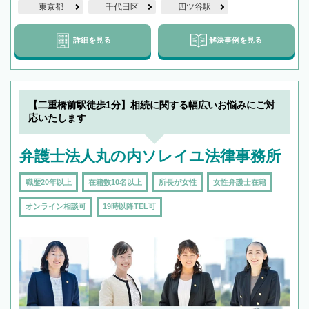
東京都
千代田区
四ツ谷駅
詳細を見る
解決事例を見る
【二重橋前駅徒歩1分】相続に関する幅広いお悩みにご対
応いたします
弁護士法人丸の内ソレイユ法律事務所
職歴20年以上
在籍数10名以上
所長が女性
女性弁護士在籍
オンライン相談可
19時以降TEL可