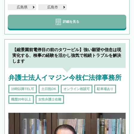
広島県
広島市
詳細を見る
【縮景園前電停目の前のタワービル】強い願望や信念は現
実化する、検事の経験を活かし強気で相続トラブルを解決
します
弁護士法人イマジン今枝仁法律事務所
19時以降TEL可
土日祝OK
オンライン相談可
駐車場あり
職歴20年以上
女性弁護士在籍