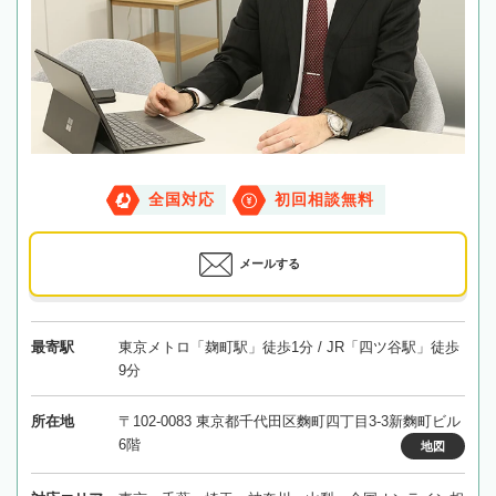
全国対応
初回相談無料
メールする
最寄駅
東京メトロ「麹町駅」徒歩1分 / JR「四ツ谷駅」徒歩
9分
所在地
〒102-0083 東京都千代田区麴町四丁目3-3新麴町ビル
6階
地図