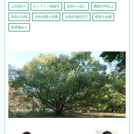
土日祝OK
オンライン相談可
役所から近い
職歴20年以上
所長が女性
女性弁護士在籍
全国出張対応可
税理士在籍
駐車場あり