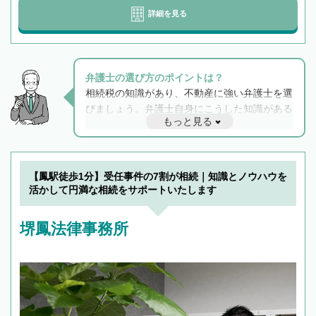
詳細を見る
弁護士の選び方のポイントは？
相続税の知識があり、不動産に強い弁護士を選
びましょう。弁護士自身にこうした知識がある
もっと見る
と他士業との連携もスムーズに進み、トラブル
解決のみならず相続をトータルで任せることが
できます。また、相続は感情がからむ分野なの
でフィーリングも重要です。実際に電話や面談
【鳳駅徒歩1分】受任事件の7割が相続｜知識とノウハウを
で複数の弁護士と会話をしてウマが合う方に依
活かして円満な相続をサポートいたします
頼をするのがおすすめです。
堺鳳法律事務所