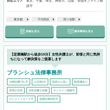
対応エリア
東京、千葉、埼玉、神奈川、山梨、全国オンライン相
談可
東京都
千代田区
四ツ谷駅
詳細を見る
解決事例を見る
【淀屋橋駅から徒歩10分】女性弁護士が、皆様と同じ気持
ちになって解決策をご提案します
ブランシュ法律事務所
19時以降TEL可
土日祝OK
役所から近い
駐車場あり
所長が女性
女性弁護士在籍
オンライン相談可
クレジットカード可
全国出張対応可