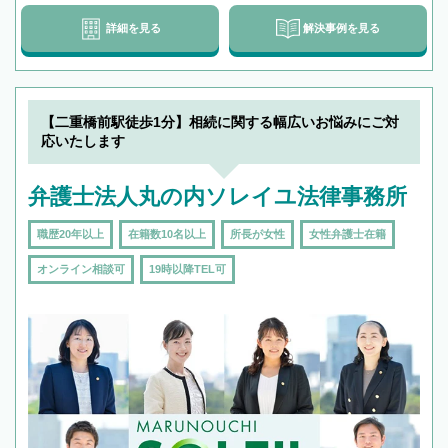
詳細を見る
解決事例を見る
【二重橋前駅徒歩1分】相続に関する幅広いお悩みにご対
応いたします
弁護士法人丸の内ソレイユ法律事務所
職歴20年以上
在籍数10名以上
所長が女性
女性弁護士在籍
オンライン相談可
19時以降TEL可