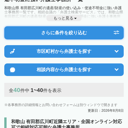
和歌山県 有田郡広川町の遺産/財産の使い込み・使途不明金に強い弁護
士事務所一覧です。相続会議の「弁護士検索サービス」では、和歌山県
有田郡広川町の遺産/財産の使い込み・使途不明金に強い弁護士事務所
もっと見る
を一覧で見ることが出来ます。相続のトラブルやお悩みを抱えている方
は一度近隣の弁護士に相談してみましょう。
さらに条件を絞り込む
市区町村から
弁護士を探す
相談内容から
弁護士を探す
40
1~40
全
件中
件を表示
各事務所の詳細情報とお問い合わせフォームは別ウィンドウで開きます
更新日：2026年8月8日
和歌山 有田郡広川町近隣エリア・全国オンライン対応
可で相続対応可能な弁護士事務所