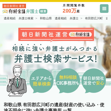
月間閲覧件数
朝日新聞社運営
200万
超
遺産相続 弁護士検索
和歌山県 遺産相続 弁護士
有田郡広川町 遺
和歌山県 有田郡広川町の遺産/財産の使い込み・使
途不明金に強い弁護士事務所 一覧