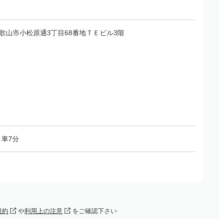
県和歌山市小松原通3丁目68番地ＴＥビル3階
車7分
規約
や
利用上の注意
をご確認下さい