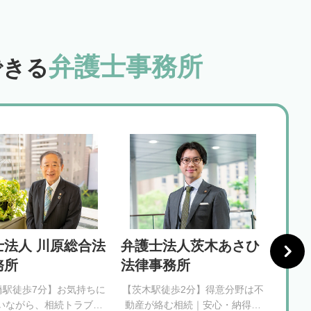
弁護士事務所
できる
士法人 川原総合法
弁護士法人茨木あさひ
堺鳳
務所
法律事務所
橋駅徒歩7分】お気持ちに
【茨木駅徒歩2分】得意分野は不
【鳳駅
いながら、相続トラブル
動産が絡む相続｜安心・納得で
が相