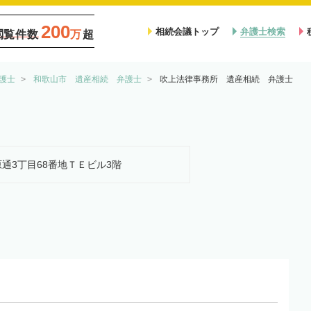
200
相続会議トップ
弁護士検索
閲覧件数
万
超
護士
和歌山市 遺産相続 弁護士
吹上法律事務所 遺産相続 弁護士
松原通3丁目68番地ＴＥビル3階