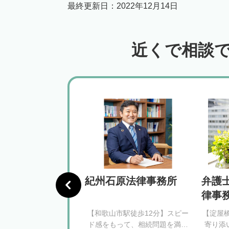
最終更新日：
2022年12月14日
近くで相談
グリーン法律事
紀州石原法律事務所
弁護
律事
駅徒歩3分】安心できる
【和歌山市駅徒歩12分】スピー
【淀屋
がるように、相続問題
ド感をもって、相続問題を満足
寄り添