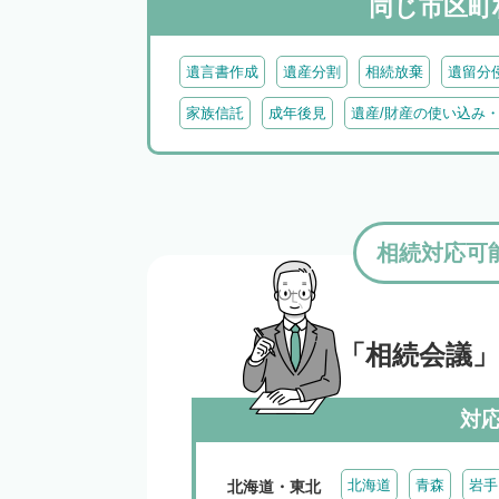
同じ市区町
遺言書作成
遺産分割
相続放棄
遺留分
家族信託
成年後見
遺産/財産の使い込み
相続対応可
「相続会議
対
北海道
青森
岩手
北海道・東北