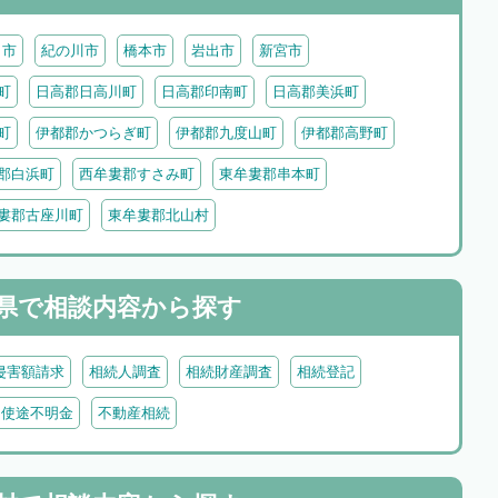
田市
紀の川市
橋本市
岩出市
新宮市
町
日高郡日高川町
日高郡印南町
日高郡美浜町
町
伊都郡かつらぎ町
伊都郡九度山町
伊都郡高野町
郡白浜町
西牟婁郡すさみ町
東牟婁郡串本町
婁郡古座川町
東牟婁郡北山村
県で
相談内容から探す
侵害額請求
相続人調査
相続財産調査
相続登記
・使途不明金
不動産相続