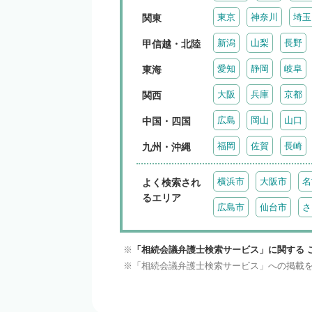
東京
神奈川
埼玉
関東
新潟
山梨
長野
甲信越・北陸
愛知
静岡
岐阜
東海
大阪
兵庫
京都
関西
広島
岡山
山口
中国・四国
福岡
佐賀
長崎
九州・沖縄
横浜市
大阪市
名
よく検索され
るエリア
広島市
仙台市
さ
「相続会議弁護士検索サービス」に関する 
「相続会議弁護士検索サービス」への掲載