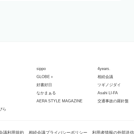
sippo
4years.
GLOBE＋
相続会議
好書好日
ツギノジダイ
なかまぁる
Asahi LI-FA
AERA STYLE MAGAZINE
交通事故の羅針盤
びら
会議利用規約
相続会議プライバシーポリシー
利用者情報の外部送信