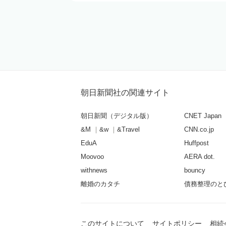
朝日新聞社の関連サイト
朝日新聞（デジタル版）
CNET Japan
&M
&w
&Travel
CNN.co.jp
EduA
Huffpost
Moovoo
AERA dot.
withnews
bouncy
離婚のカタチ
債務整理のと
このサイトについて
サイトポリシー
相続