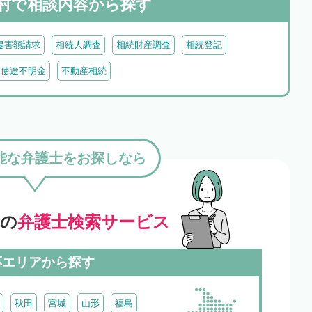
村で
相談内容から探す
侵害額請求
相続人調査
相続財産調査
相続登記
・使途不明金
不動産相続
能な弁護士をお探しなら
」の
弁護士検索サービス
応エリアから探す
秋田
宮城
山形
福島