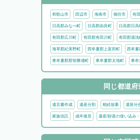
和歌山市
田辺市
海南市
御坊市
有
日高郡みなべ町
日高郡由良町
日高郡日高
有田郡広川町
有田郡有田川町
有田郡湯浅
海草郡紀美野町
西牟婁郡上富田町
西牟婁
東牟婁郡那智勝浦町
東牟婁郡太地町
東牟
同じ都道府
遺言書作成
遺産分割
相続放棄
遺留分
家族信託
成年後見
遺産/財産の使い込み