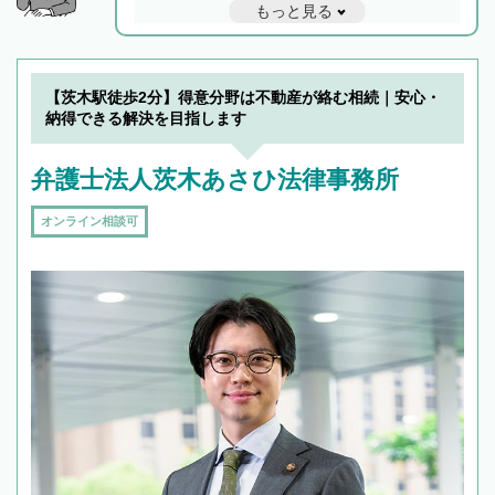
もっと見る
と他士業との連携もスムーズに進み、トラブル
解決のみならず相続をトータルで任せることが
できます。また、相続は感情がからむ分野なの
でフィーリングも重要です。実際に電話や面談
【茨木駅徒歩2分】得意分野は不動産が絡む相続｜安心・
で複数の弁護士と会話をしてウマが合う方に依
納得できる解決を目指します
頼をするのがおすすめです。
弁護士法人茨木あさひ法律事務所
オンライン相談可