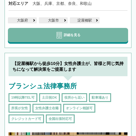
対応エリア
大阪、兵庫、京都、奈良、和歌山
大阪府
大阪市
淀屋橋駅
詳細を見る
【淀屋橋駅から徒歩10分】女性弁護士が、皆様と同じ気持
ちになって解決策をご提案します
ブランシュ法律事務所
19時以降TEL可
土日祝OK
役所から近い
駐車場あり
所長が女性
女性弁護士在籍
オンライン相談可
クレジットカード可
全国出張対応可