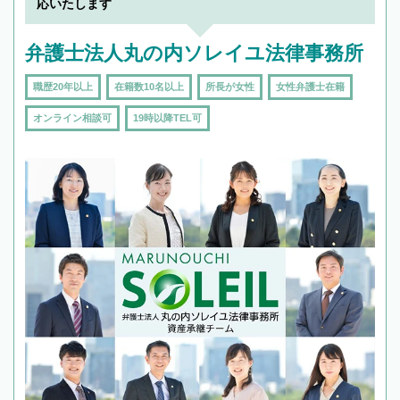
応いたします
弁護士法人丸の内ソレイユ法律事務所
職歴20年以上
在籍数10名以上
所長が女性
女性弁護士在籍
オンライン相談可
19時以降TEL可