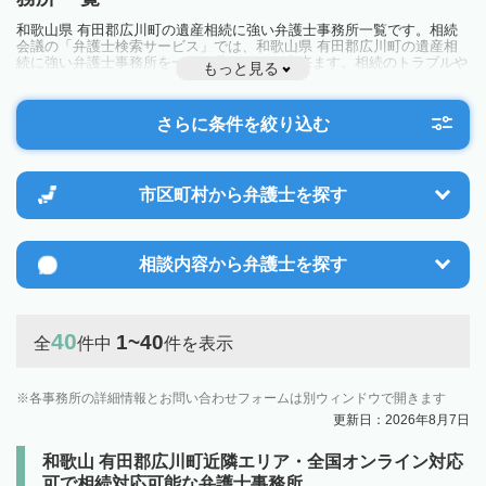
和歌山県 有田郡広川町の遺産相続に強い弁護士事務所一覧です。相続
会議の「弁護士検索サービス」では、和歌山県 有田郡広川町の遺産相
続に強い弁護士事務所を一覧で見ることが出来ます。相続のトラブルや
もっと見る
お悩みを抱えている方は一度近隣の弁護士に相談してみましょう。
さらに条件を絞り込む
市区町村から
弁護士を探す
相談内容から
弁護士を探す
40
1~40
全
件中
件を表示
各事務所の詳細情報とお問い合わせフォームは別ウィンドウで開きます
更新日：2026年8月7日
和歌山 有田郡広川町近隣エリア・全国オンライン対応
可で相続対応可能な弁護士事務所