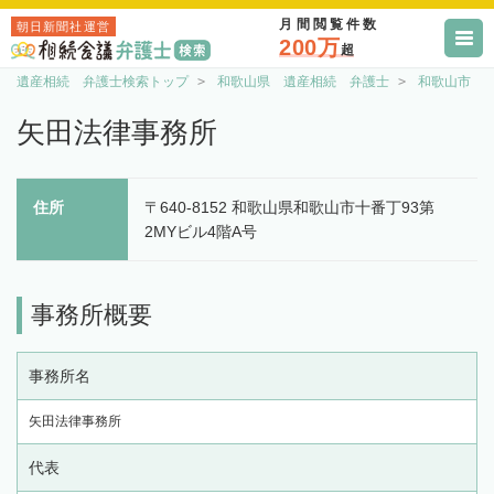
月間閲覧件数
朝日新聞社運営
200万
超
遺産相続 弁護士検索トップ
和歌山県 遺産相続 弁護士
和歌山市 
矢田法律事務所
住所
〒640-8152 和歌山県和歌山市十番丁93第
2MYビル4階A号
事務所概要
事務所名
矢田法律事務所
代表