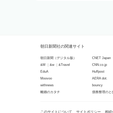
朝日新聞社の関連サイト
朝日新聞（デジタル版）
CNET Japan
&M
&w
&Travel
CNN.co.jp
EduA
Huffpost
Moovoo
AERA dot.
withnews
bouncy
離婚のカタチ
債務整理のと
このサイトについて
サイトポリシー
相続