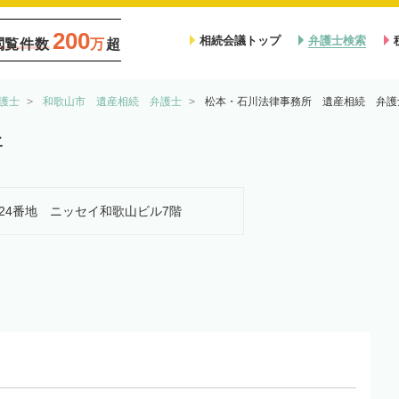
200
相続会議トップ
弁護士検索
閲覧件数
万
超
護士
和歌山市 遺産相続 弁護士
松本・石川法律事務所 遺産相続 弁護
所
番丁24番地 ニッセイ和歌山ビル7階