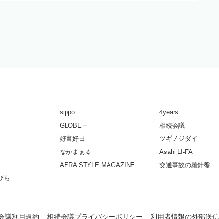
sippo
4years.
GLOBE＋
相続会議
好書好日
ツギノジダイ
なかまぁる
Asahi LI-FA
AERA STYLE MAGAZINE
交通事故の羅針盤
びら
会議利用規約
相続会議プライバシーポリシー
利用者情報の外部送信