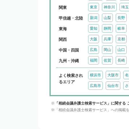
東京
神奈川
埼玉
関東
新潟
山梨
長野
甲信越・北陸
愛知
静岡
岐阜
東海
大阪
兵庫
京都
関西
広島
岡山
山口
中国・四国
福岡
佐賀
長崎
九州・沖縄
横浜市
大阪市
名
よく検索され
るエリア
広島市
仙台市
さ
「相続会議弁護士検索サービス」に関する 
「相続会議弁護士検索サービス」への掲載