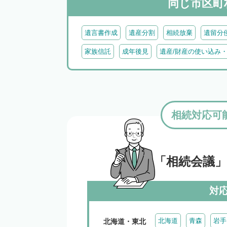
同じ市区町
遺言書作成
遺産分割
相続放棄
遺留分
家族信託
成年後見
遺産/財産の使い込み
相続対応可
「相続会議
対
北海道
青森
岩手
北海道・東北