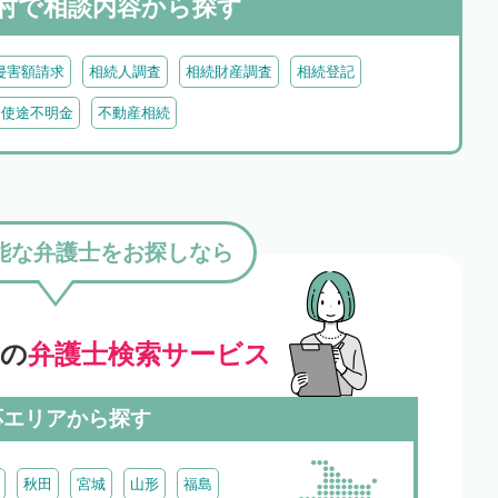
村で
相談内容から探す
侵害額請求
相続人調査
相続財産調査
相続登記
・使途不明金
不動産相続
能な弁護士をお探しなら
」の
弁護士検索サービス
応エリアから探す
秋田
宮城
山形
福島