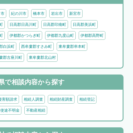
田市
紀の川市
橋本市
岩出市
新宮市
町
日高郡日高川町
日高郡印南町
日高郡美浜町
町
伊都郡かつらぎ町
伊都郡九度山町
伊都郡高野町
郡白浜町
西牟婁郡すさみ町
東牟婁郡串本町
婁郡古座川町
東牟婁郡北山村
県で
相談内容から探す
侵害額請求
相続人調査
相続財産調査
相続登記
・使途不明金
不動産相続