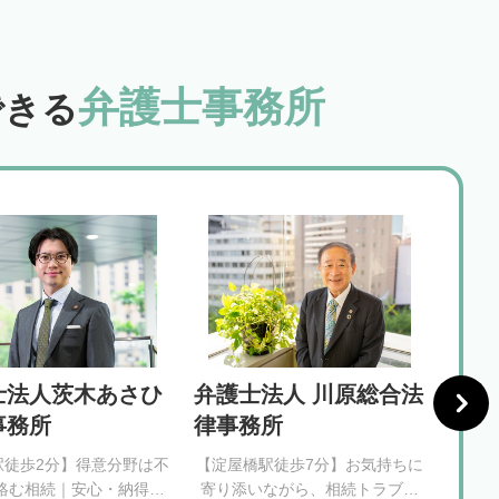
弁護士事務所
できる
士法人茨木あさひ
弁護士法人 川原総合法
堺鳳
事務所
律事務所
駅徒歩2分】得意分野は不
【淀屋橋駅徒歩7分】お気持ちに
【鳳駅
絡む相続｜安心・納得で
寄り添いながら、相続トラブル
が相