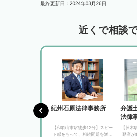
最終更新日：
2024年03月26日
近くで相談
グリーン法律事
紀州石原法律事務所
弁護
法律
駅徒歩3分】安心できる
【和歌山市駅徒歩12分】スピー
【茨木
がるように、相続問題
ド感をもって、相続問題を満足
動産が