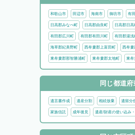
和歌山市
田辺市
海南市
御坊市
有
日高郡みなべ町
日高郡由良町
日高郡日高
有田郡広川町
有田郡有田川町
有田郡湯浅
海草郡紀美野町
西牟婁郡上富田町
西牟婁
東牟婁郡那智勝浦町
東牟婁郡太地町
東牟
同じ都道府
遺言書作成
遺産分割
相続放棄
遺留分
家族信託
成年後見
遺産/財産の使い込み