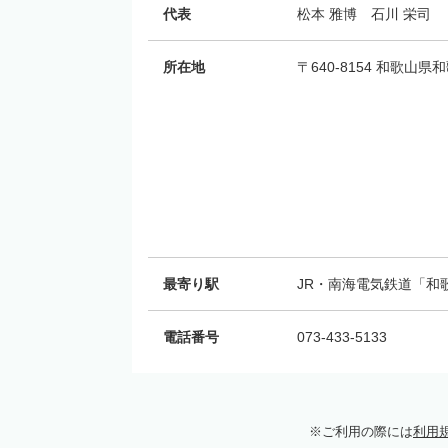
代表
松本 雅博 石川 栄司
所在地
〒640-8154 和歌
最寄り駅
JR・南海電気鉄道「和
電話番号
073-433-5133
ご利用の際には
利用