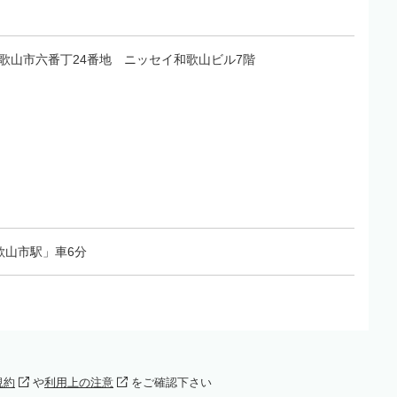
山県和歌山市六番丁24番地 ニッセイ和歌山ビル7階
歌山市駅」車6分
規約
や
利用上の注意
をご確認下さい