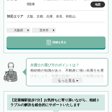
8階東
地図
対応エリア
大阪、京都、兵庫、奈良、和歌山
大阪府
茨木市
詳細を見る
弁護士の選び方のポイントは？
相続税の知識があり、不動産に強い弁護士を選
びましょう。弁護士自身にこうした知識がある
もっと見る
と他士業との連携もスムーズに進み、トラブル
解決のみならず相続をトータルで任せることが
できます。また、相続は感情がからむ分野なの
でフィーリングも重要です。実際に電話や面談
【淀屋橋駅徒歩7分】お気持ちに寄り添いながら、相続ト
で複数の弁護士と会話をしてウマが合う方に依
ラブルの解決を総合的にサポートいたします
頼をするのがおすすめです。