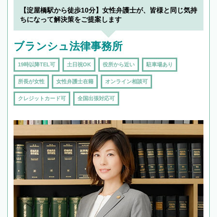
19時以降TEL可の条件
を加えて再検索
【淀屋橋駅から徒歩10分】女性弁護士が、皆様と同じ気持
ちになって解決策をご提案します
ブランシュ法律事務所
19時以降TEL可
土日祝OK
役所から近い
駐車場あり
所長が女性
女性弁護士在籍
オンライン相談可
クレジットカード可
全国出張対応可