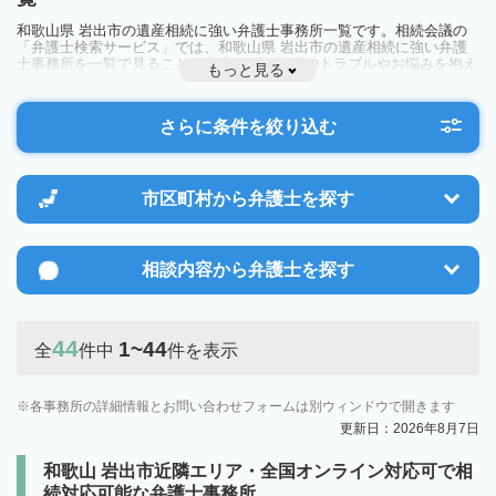
和歌山県 岩出市の遺産相続に強い弁護士事務所一覧です。相続会議の
「弁護士検索サービス」では、和歌山県 岩出市の遺産相続に強い弁護
士事務所を一覧で見ることが出来ます。相続のトラブルやお悩みを抱え
もっと見る
ている方は一度近隣の弁護士に相談してみましょう。
さらに条件を絞り込む
市区町村から
弁護士を探す
相談内容から
弁護士を探す
44
1~44
全
件中
件を表示
各事務所の詳細情報とお問い合わせフォームは別ウィンドウで開きます
更新日：2026年8月7日
和歌山 岩出市近隣エリア・全国オンライン対応可で相
続対応可能な弁護士事務所