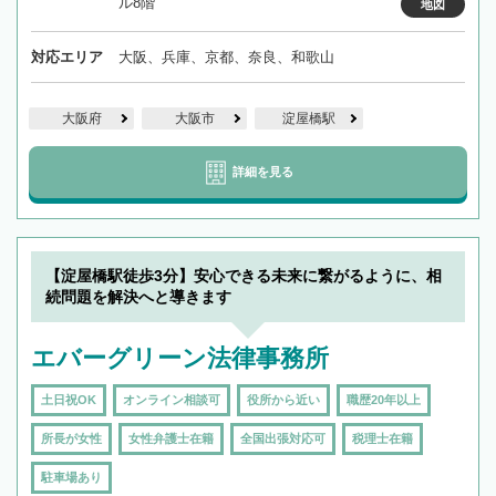
ル8階
地図
対応エリア
大阪、兵庫、京都、奈良、和歌山
大阪府
大阪市
淀屋橋駅
詳細を見る
【淀屋橋駅徒歩3分】安心できる未来に繋がるように、相
続問題を解決へと導きます
エバーグリーン法律事務所
土日祝OK
オンライン相談可
役所から近い
職歴20年以上
所長が女性
女性弁護士在籍
全国出張対応可
税理士在籍
駐車場あり