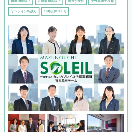
職歴20年以上
在籍数10名以上
所長が女性
女性弁護士在籍
オンライン相談可
19時以降TEL可