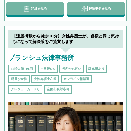
詳細を見る
解決事例を見る
【淀屋橋駅から徒歩10分】女性弁護士が、皆様と同じ気持
ちになって解決策をご提案します
ブランシュ法律事務所
19時以降TEL可
土日祝OK
役所から近い
駐車場あり
所長が女性
女性弁護士在籍
オンライン相談可
クレジットカード可
全国出張対応可