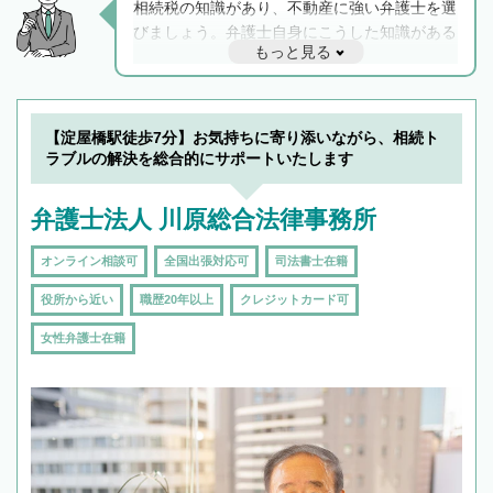
相続税の知識があり、不動産に強い弁護士を選
びましょう。弁護士自身にこうした知識がある
もっと見る
と他士業との連携もスムーズに進み、トラブル
解決のみならず相続をトータルで任せることが
できます。また、相続は感情がからむ分野なの
でフィーリングも重要です。実際に電話や面談
【淀屋橋駅徒歩7分】お気持ちに寄り添いながら、相続ト
で複数の弁護士と会話をしてウマが合う方に依
ラブルの解決を総合的にサポートいたします
頼をするのがおすすめです。
弁護士法人 川原総合法律事務所
オンライン相談可
全国出張対応可
司法書士在籍
役所から近い
職歴20年以上
クレジットカード可
女性弁護士在籍