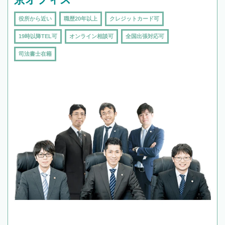
役所から近い
職歴20年以上
クレジットカード可
19時以降TEL可
オンライン相談可
全国出張対応可
司法書士在籍