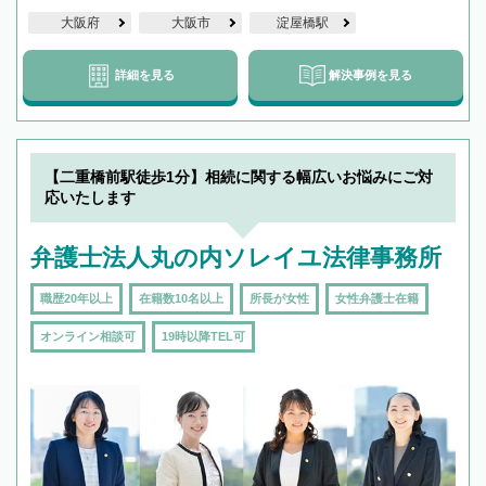
大阪府
大阪市
淀屋橋駅
詳細を見る
解決事例を見る
【二重橋前駅徒歩1分】相続に関する幅広いお悩みにご対
応いたします
弁護士法人丸の内ソレイユ法律事務所
職歴20年以上
在籍数10名以上
所長が女性
女性弁護士在籍
オンライン相談可
19時以降TEL可