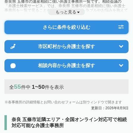
奈良県 五條市の遺産相続に強い弁護士事務所一覧です。相続会議の
「弁護士検索サービス」では、奈良県 五條市の遺産相続に強い弁護士
事務所を一覧で見ることが出来ます。相続のトラブルやお悩みを抱えて
もっと見る
いる方は一度近隣の弁護士に相談してみましょう。
さらに条件を絞り込む
市区町村から
弁護士を探す
相談内容から
弁護士を探す
55
1~50
全
件中
件を表示
各事務所の詳細情報とお問い合わせフォームは別ウィンドウで開きます
更新日：2026年8月9日
奈良 五條市近隣エリア・全国オンライン対応可で相続
対応可能な弁護士事務所