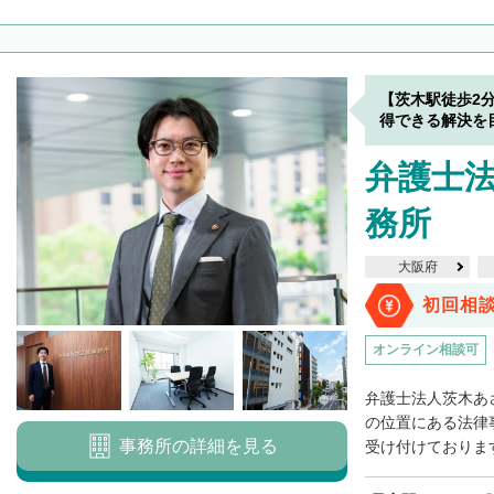
【茨木駅徒歩2
得できる解決を
弁護士
務所
大阪府
初回相
オンライン相談可
弁護士法人茨木あ
の位置にある法律
事務所の詳細を見る
受け付けております