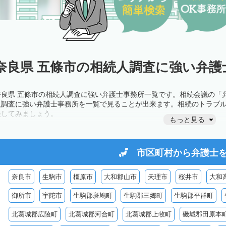
奈良県 五條市の相続人調査に強い弁護
奈良県 五條市の相続人調査に強い弁護士事務所一覧です。相続会議の「
人調査に強い弁護士事務所を一覧で見ることが出来ます。相続のトラブ
談してみましょう。
もっと見る
市区町村から
弁護士
奈良市
生駒市
橿原市
大和郡山市
天理市
桜井市
大和
御所市
宇陀市
生駒郡斑鳩町
生駒郡三郷町
生駒郡平群町
北葛城郡広陵町
北葛城郡河合町
北葛城郡上牧町
磯城郡田原本