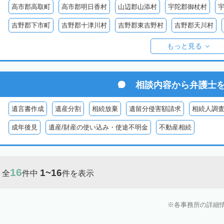
高市郡高取町
高市郡明日香村
山辺郡山添村
宇陀郡御杖村
吉野郡下市町
吉野郡十津川村
吉野郡東吉野村
吉野郡天川村
吉野郡黒滝村
吉野郡上北山村
吉野郡野迫川村
もっと見る
相談内容から
弁護士
遺言書作成
遺産分割
相続放棄
遺留分侵害額請求
相続人調
成年後見
遺産/財産の使い込み・使途不明金
不動産相続
16
1~16
全
件中
件を表示
各事務所の詳細