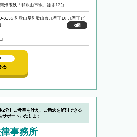
・南海電鉄「和歌山市駅」徒歩12分
40-8155 和歌山県和歌山市九番丁10 九番丁ビ
階
地図
山
中
せる
歩2分】ご希望を叶え、ご懸念を解消できる
をサポートいたします
法律事務所