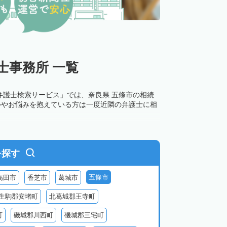
士事務所 一覧
弁護士検索サービス」では、奈良県 五條市の相続
ルやお悩みを抱えている方は一度近隣の弁護士に相
を探す
五條市
高田市
香芝市
葛城市
生駒郡安堵町
北葛城郡王寺町
町
磯城郡川西町
磯城郡三宅町