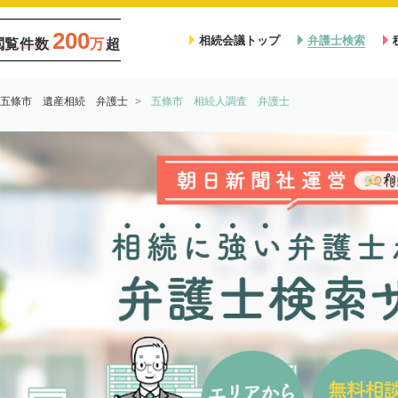
200
相続会議トップ
弁護士検索
閲覧件数
万
超
五條市 遺産相続 弁護士
五條市 相続人調査 弁護士