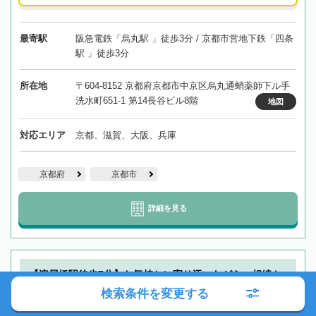
最寄駅
阪急電鉄「烏丸駅 」徒歩3分 / 京都市営地下鉄「四条
駅 」徒歩3分
所在地
〒604-8152 京都府京都市中京区烏丸通蛸薬師下ル手
洗水町651-1 第14長谷ビル8階
地図
対応エリア
京都、滋賀、大阪、兵庫
京都府
京都市
詳細を見る
【淀屋橋駅徒歩7分】お気持ちに寄り添いながら、相続ト
ラブルの解決を総合的にサポートいたします
検索条件を変更する