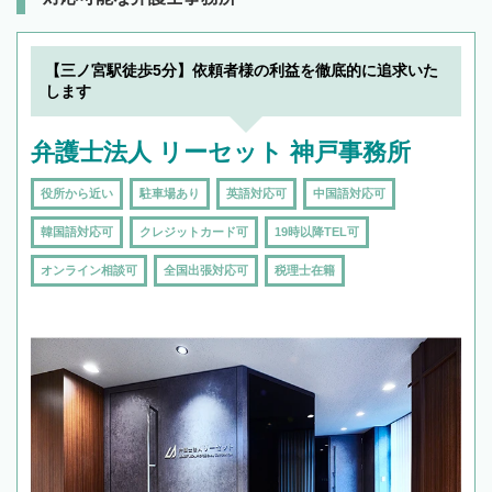
【三ノ宮駅徒歩5分】依頼者様の利益を徹底的に追求いた
します
弁護士法人 リーセット 神戸事務所
役所から近い
駐車場あり
英語対応可
中国語対応可
韓国語対応可
クレジットカード可
19時以降TEL可
オンライン相談可
全国出張対応可
税理士在籍