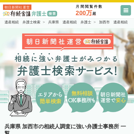
月間閲覧件数
朝日新聞社運営
200万
超
遺産相続 弁護士検索
兵庫県 遺産相続 弁護士
加西市 遺産相続 
兵庫県 加西市の相続人調査に強い弁護士事務所 一
覧