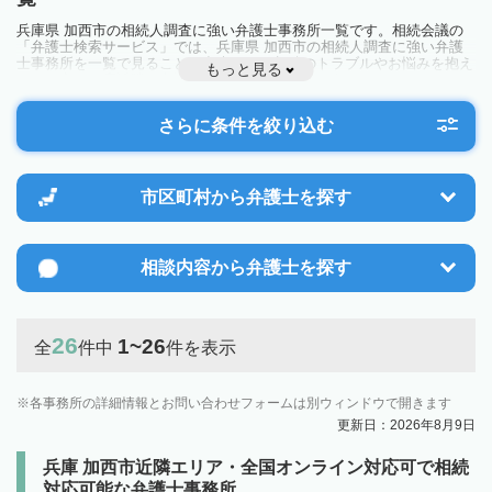
兵庫県 加西市の相続人調査に強い弁護士事務所一覧です。相続会議の
「弁護士検索サービス」では、兵庫県 加西市の相続人調査に強い弁護
士事務所を一覧で見ることが出来ます。相続のトラブルやお悩みを抱え
もっと見る
ている方は一度近隣の弁護士に相談してみましょう。
さらに条件を絞り込む
市区町村から
弁護士を探す
相談内容から
弁護士を探す
26
1~26
全
件中
件を表示
各事務所の詳細情報とお問い合わせフォームは別ウィンドウで開きます
更新日：2026年8月9日
兵庫 加西市近隣エリア・全国オンライン対応可で相続
対応可能な弁護士事務所