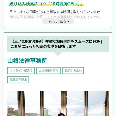
絞り込み検索のコツ「19時以降TEL可」
日中、様々な用事があると相談する時間を取りづらいですが、
19時以降も相談に対応してくれる事務所が多数ありますので、
もっと見る
遅い時間の相談が増えそうな場合はそのような事務所に絞り込
んで検索してみましょう。
19時以降TEL可の条件
を加えて再検索
【三ノ宮駅徒歩8分】複雑な相続問題をスムーズに解決｜
ご希望に沿った相続の実現を目指します
山根法律事務所
オンライン相談可
全国出張対応可
役所から近い
職歴20年以上