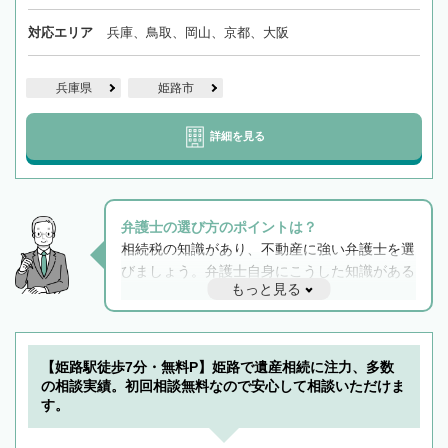
対応エリア
兵庫、鳥取、岡山、京都、大阪
兵庫県
姫路市
詳細を見る
弁護士の選び方のポイントは？
相続税の知識があり、不動産に強い弁護士を選
びましょう。弁護士自身にこうした知識がある
もっと見る
と他士業との連携もスムーズに進み、トラブル
解決のみならず相続をトータルで任せることが
できます。また、相続は感情がからむ分野なの
でフィーリングも重要です。実際に電話や面談
【姫路駅徒歩7分・無料P】姫路で遺産相続に注力、多数
で複数の弁護士と会話をしてウマが合う方に依
の相談実績。初回相談無料なので安心して相談いただけま
頼をするのがおすすめです。
す。