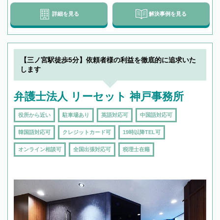
詳細を見る
解決事例を見る
【三ノ宮駅徒歩5分】依頼者様の利益を徹底的に追求いた
します
弁護士法人 リーセット 神戸事務所
役所から近い
駐車場あり
英語対応可
中国語対応可
韓国語対応可
クレジットカード可
19時以降TEL可
オンライン相談可
全国出張対応可
税理士在籍