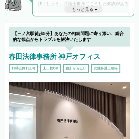
びましょう。弁護士自身にこうした知識がある
もっと見る
と他士業との連携もスムーズに進み、トラブル
解決のみならず相続をトータルで任せることが
できます。また、相続は感情がからむ分野なの
でフィーリングも重要です。実際に電話や面談
【三ノ宮駅徒歩5分】あなたの相続問題に寄り添い、総合
で複数の弁護士と会話をしてウマが合う方に依
的な観点からトラブルを解決いたします
頼をするのがおすすめです。
春田法律事務所 神戸オフィス
19時以降TEL可
土日祝OK
役所から近い
女性弁護士在籍