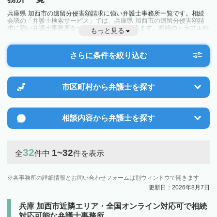
兵庫県 加西市の遺留分侵害額請求に強い弁護士事務所一覧です。相続
会議の「弁護士検索サービス」では、兵庫県 加西市の遺留分侵害額請
求に強い弁護士事務所を一覧で見ることが出来ます。相続のトラブルや
もっと見る
お悩みを抱えている方は一度近隣の弁護士に相談してみましょう。
さらに条件を絞り込む
市区町村から
弁護士を探す
相談内容から
弁護士を探す
32
1~32
全
件中
件を表示
各事務所の詳細情報とお問い合わせフォームは別ウィンドウで開きます
更新日：2026年8月7日
兵庫 加西市近隣エリア・全国オンライン対応可で相続
対応可能な弁護士事務所