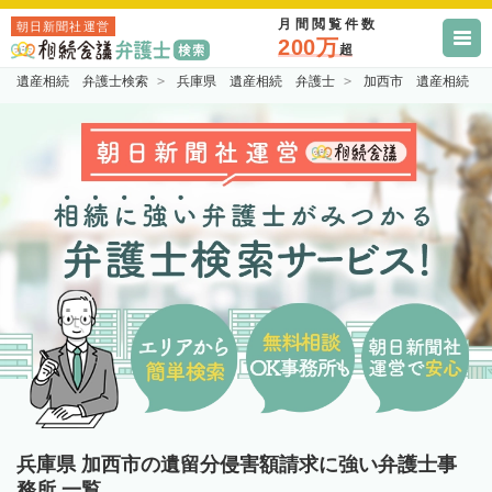
月間閲覧件数
朝日新聞社運営
200万
超
遺産相続 弁護士検索
兵庫県 遺産相続 弁護士
加西市 遺産相続 
兵庫県 加西市の遺留分侵害額請求に強い弁護士事
務所 一覧