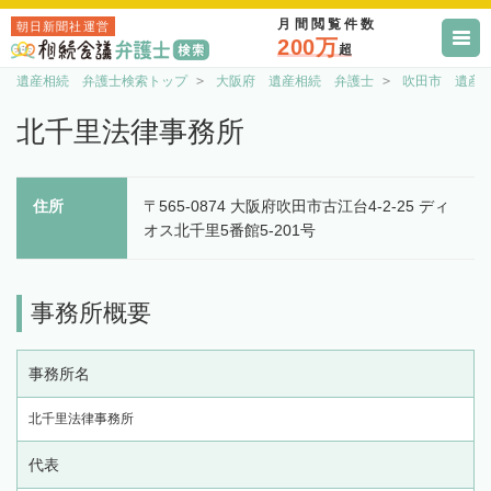
月間閲覧件数
朝日新聞社運営
200万
超
遺産相続 弁護士検索トップ
大阪府 遺産相続 弁護士
吹田市 遺産
北千里法律事務所
住所
〒565-0874 大阪府吹田市古江台4-2-25 ディ
オス北千里5番館5-201号
事務所概要
事務所名
北千里法律事務所
代表