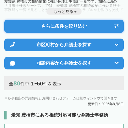
愛知県 豊橋市の相続放棄に強い弁護士事務所一覧です。相続会議の
「弁護士検索サービス」では、愛知県 豊橋市の相続放棄に強い弁護士
事務所を一覧で見ることが出来ます。相続のトラブルやお悩みを抱えて
もっと見る
いる方は一度近隣の弁護士に相談してみましょう。
さらに条件を絞り込む
市区町村から
弁護士を探す
相談内容から
弁護士を探す
80
1~50
全
件中
件を表示
各事務所の詳細情報とお問い合わせフォームは別ウィンドウで開きます
更新日：2026年8月8日
愛知 豊橋市にある相続対応可能な弁護士事務所