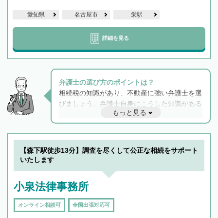
愛知県
名古屋市
栄駅
詳細を見る
弁護士の選び方のポイントは？
相続税の知識があり、不動産に強い弁護士を選
びましょう。弁護士自身にこうした知識がある
もっと見る
と他士業との連携もスムーズに進み、トラブル
解決のみならず相続をトータルで任せることが
できます。また、相続は感情がからむ分野なの
でフィーリングも重要です。実際に電話や面談
【森下駅徒歩13分】調査を尽くして公正な相続をサポート
で複数の弁護士と会話をしてウマが合う方に依
いたします
頼をするのがおすすめです。
小泉法律事務所
オンライン相談可
全国出張対応可