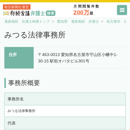
月間閲覧件数
朝日新聞社運営
200万
超
遺産相続 弁護士検索トップ
愛知県 遺産相続 弁護士
名古屋市 遺
​みつる法律事務所
住所
〒463-0013 愛知県名古屋市守山区小幡中1-
30-15 駅前オバタビル301号
事務所概要
事務所名
​みつる法律事務所
代表