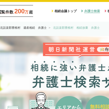
200
相続会議トップ
弁護士検索
閲覧件数
万
超
北設楽郡豊根村 遺産相続 弁護士
北設楽郡豊根村 相続放棄 弁護士