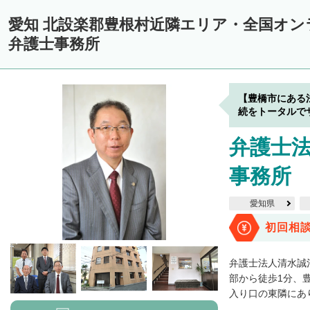
愛知 北設楽郡豊根村近隣エリア・全国オ
弁護士事務所
【豊橋市にある
続をトータルで
弁護士
事務所
愛知県
初回相
弁護士法人清水誠
部から徒歩1分、
入り口の東隣にあり