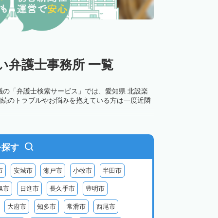
い弁護士事務所 一覧
議の「弁護士検索サービス」では、愛知県 北設楽
相続のトラブルやお悩みを抱えている方は一度近隣
を探す
市
安城市
瀬戸市
小牧市
半田市
旭市
日進市
長久手市
豊明市
大府市
知多市
常滑市
西尾市