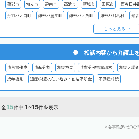
蒲郡市
知立市
碧南市
高浜市
新城市
田原市
西春日井
丹羽郡大口町
海部郡蟹江町
海部郡大治町
海部郡飛島村
知
知多郡美浜町
知多郡南知多町
額田郡幸田町
北設楽郡設楽町
もっと見る
相談内容から
弁護士
遺言書作成
遺産分割
相続放棄
遺留分侵害額請求
相続人調
成年後見
遺産/財産の使い込み・使途不明金
不動産相続
15
1~15
全
件中
件を表示
各事務所の詳細