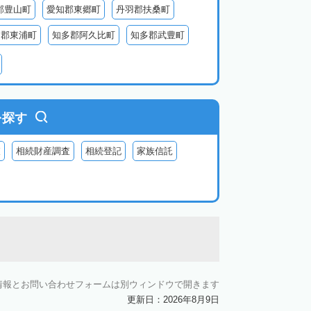
郡豊山町
愛知郡東郷町
丹羽郡扶桑町
多郡東浦町
知多郡阿久比町
知多郡武豊町
北設楽郡豊根村
北設楽郡東栄町
を探す
査
相続財産調査
相続登記
家族信託
情報とお問い合わせフォームは別ウィンドウで開きます
更新日：2026年8月9日