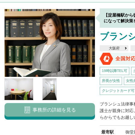
【淀屋橋駅から
になって解決策
ブラン
大阪府
全国対
19時以降TEL可
所長が女性
女性
クレジットカード可
ブランシュ法律事
事務所の詳細を見る
護士が親身に対応
らからでもお越しい
最寄駅
御堂