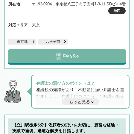
所在地
〒192-0904 東京都八王子市子安町1-3-11 SDビル4階
地図
対応エリア
東京
東京都
八王子市
詳細を見る
弁護士の選び方のポイントは？
相続税の知識があり、不動産に強い弁護士を選
びましょう。弁護士自身にこうした知識がある
もっと見る
と他士業との連携もスムーズに進み、トラブル
解決のみならず相続をトータルで任せることが
できます。また、相続は感情がからむ分野なの
でフィーリングも重要です。実際に電話や面談
【立川駅徒歩5分】依頼者の思いを大切に、豊富な経験・
で複数の弁護士と会話をしてウマが合う方に依
実績で適切、迅速な解決を目指します。