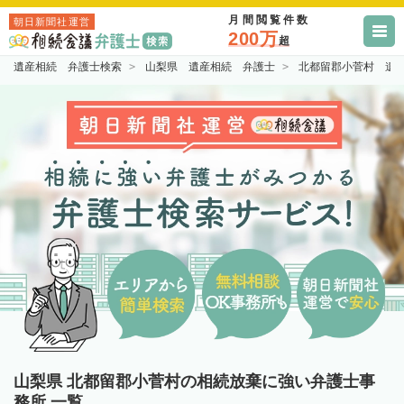
月間閲覧件数
朝日新聞社運営
200万
超
遺産相続 弁護士検索
山梨県 遺産相続 弁護士
北都留郡小菅村 遺
山梨県 北都留郡小菅村の相続放棄に強い弁護士事
務所 一覧