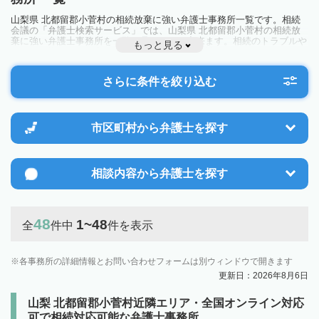
山梨県 北都留郡小菅村の相続放棄に強い弁護士事務所一覧です。相続
会議の「弁護士検索サービス」では、山梨県 北都留郡小菅村の相続放
棄に強い弁護士事務所を一覧で見ることが出来ます。相続のトラブルや
もっと見る
お悩みを抱えている方は一度近隣の弁護士に相談してみましょう。
さらに条件を絞り込む
市区町村から
弁護士を探す
相談内容から
弁護士を探す
48
1~48
全
件中
件を表示
各事務所の詳細情報とお問い合わせフォームは別ウィンドウで開きます
更新日：2026年8月6日
山梨 北都留郡小菅村近隣エリア・全国オンライン対応
可で相続対応可能な弁護士事務所